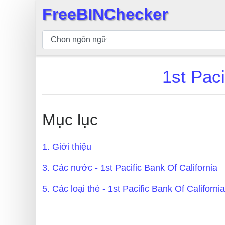
FreeBINChecker
×
Kiểm
tra
BIN
1st Pac
Tìm
kiếm
BIN
Mục lục
Số
BIN
1. Giới thiệu
BIN
API
3. Các nước - 1st Pacific Bank Of California
BIN
5. Các loại thẻ - 1st Pacific Bank Of California
Generator
BIN