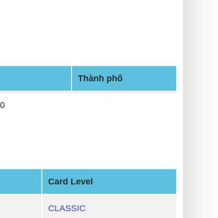
Thành phố
00
Card Level
CLASSIC