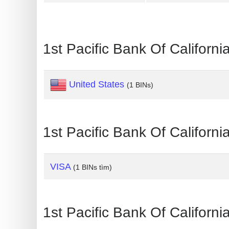
Card
Generator
Generate
1st Pacific Bank Of Californ
Credit
Card
United States
from
(1 BINs)
BIN
Credit
1st Pacific Bank Of Californi
Card
Checker
Service
VISA
(1 BINs tìm)
What
is
1st Pacific Bank Of California
My