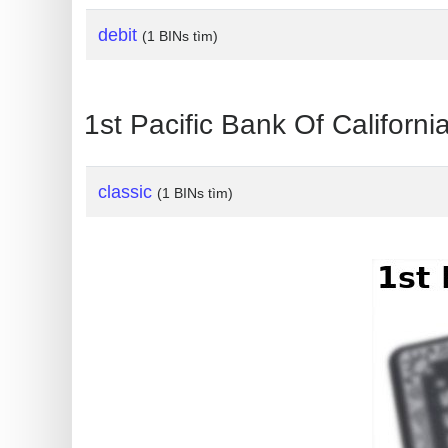
IP
Address
debit
(1 BINs tìm)
?
IP
Lookup
1st Pacific Bank Of Californi
IP
BIN
classic
(1 BINs tìm)
Checker
/
Validator