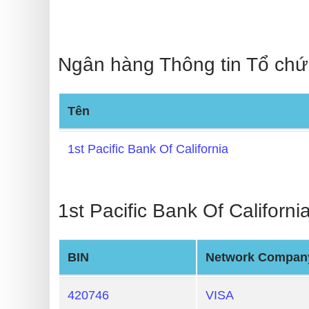
Checker
v2
BIN
Ngân hàng Thông tin Tổ chứ
CC
Generator
from
Tên
Banks
1st Pacific Bank Of California
Credit
Card
Validator
1st Pacific Bank Of Californi
Credit
Card
BIN
Network Compan
Generator
Random
420746
VISA
Credit