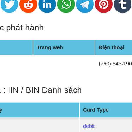
c phát hành
Trang web
Điện thoại
(760) 643-19
a : IIN / BIN Danh sách
y
Card Type
debit