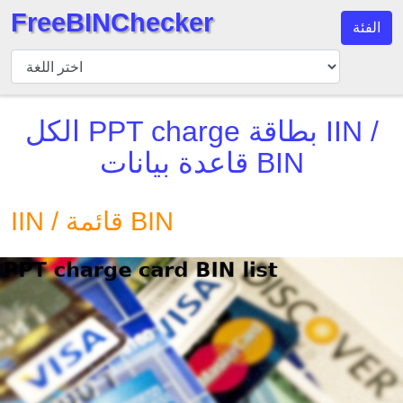
FreeBINChecker
الفئة
مدقق
BIN
بحث
IIN /
PPT charge بطاقة
الكل
BIN
قاعدة بيانات BIN
عدد
BIN
BIN
IIN / قائمة BIN
API
BIN
Generator
BIN
Checker
v2
BIN