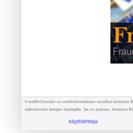
BIN
CC
Generator
from
Banks
Credit
Card
Validator
Credit
Card
Generator
FreeBinChecker on verkkolomakkeen sovellus tarkistaa BIN 
Random
tallentamien tietojen käyttäjille. Se on puhdas, ilmainen BI
Credit
käyttöehtoja
Card
Generator