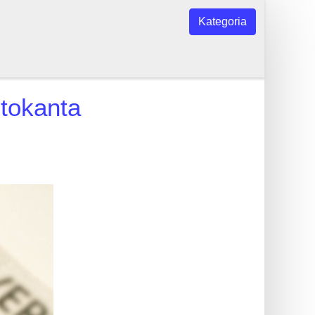
Kategoria
etokanta