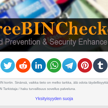
kortin. Sinänsä, vaikka tieto on melko tarkka, älä odota täydellisyyttä
N Tarkistaja / haku turvallisuus sovellus palveluna.
Yksityisyyden suoja