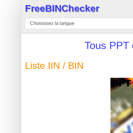
FreeBINChecker
×
BIN
Vérificateur
BIN
Tous
PPT 
Recherche
Numéro
Liste IIN / BIN
BIN
BIN
API
BIN
Generator
BIN
Checker
v2