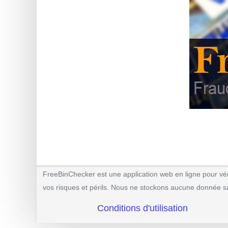
BIN
CC
Generator
from
Banks
Credit
Card
Validator
Credit
Card
Generator
FreeBinChecker est une application web en ligne pour vérif
Random
vos risques et périls. Nous ne stockons aucune donnée saisi
Credit
Conditions d'utilisation
Card
Generator