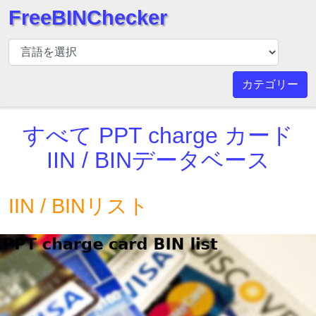
FreeBINChecker
BIN
チ
ェ
カテゴリー
ッ
カ
すべて
PPT charge カード
ー
BIN
IIN / BINデータベース
検
索
IIN / BINリスト
BIN
番
号
BIN
API
BIN