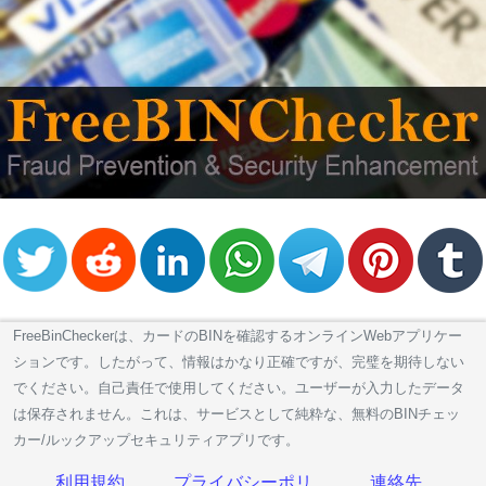
Generator
BIN
Checker
v2
BIN
CC
Generator
from
Banks
Credit
Card
FreeBinCheckerは、カードのBINを確認するオンラインWebアプリケー
Validator
ションです。したがって、情報はかなり正確ですが、完璧を期待しない
Credit
でください。自己責任で使用してください。ユーザーが入力したデータ
Card
は保存されません。これは、サービスとして純粋な、無料のBINチェッ
Generator
カー/ルックアップセキュリティアプリです。
Random
利用規約
プライバシーポリ
連絡先