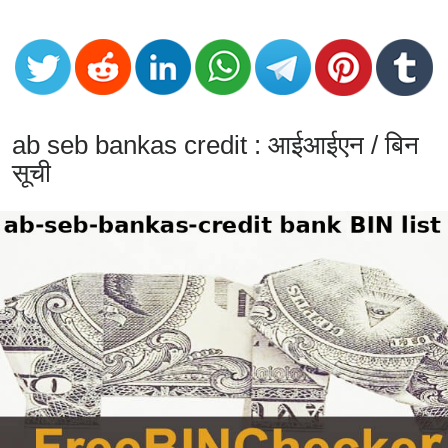
CC
Generator
from
Banks
Credit
ab seb bankas credit : आईआईएन / बिन
Card
सूची
Validator
Credit
Card
Generator
Random
Credit
Card
Generator
Generate
Credit
Card