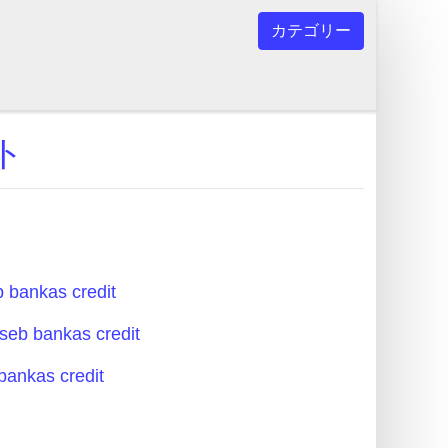
カテゴリー
スト
ankas credit
 bankas credit
nkas credit