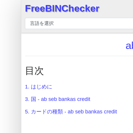
FreeBINChecker
×
BIN
チ
ェ
a
ッ
カ
ー
目次
BIN
検
索
1. はじめに
BIN
3. 国 - ab seb bankas credit
番
5. カードの種類 - ab seb bankas credit
号
BIN
API