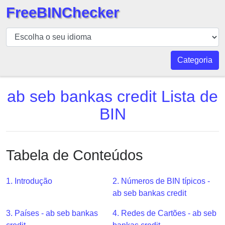
FreeBINChecker
BIN
Verificador
BIN
Categoria
Pesquisar
BIN
ab seb bankas credit Lista de
Número
BIN
BIN
API
BIN
Tabela de Conteúdos
Generator
BIN
1. Introdução
2. Números de BIN típicos -
Checker
ab seb bankas credit
v2
BIN
3. Países - ab seb bankas
4. Redes de Cartões - ab seb