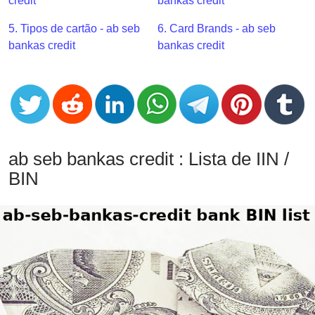
CC
credit
bankas credit
Generator
5. Tipos de cartão - ab seb
6. Card Brands - ab seb
from
bankas credit
bankas credit
Banks
Credit
Card
Validator
Credit
ab seb bankas credit : Lista de IIN /
Card
BIN
Generator
Random
Credit
Card
Generator
Generate
Credit
Card