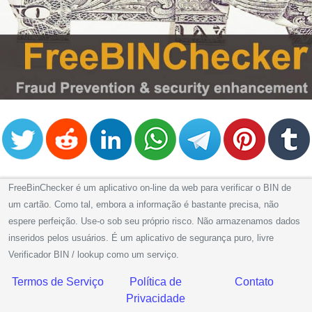
from
BIN
Credit
Card
Checker
Service
What
is
My
FreeBinChecker é um aplicativo on-line da web para verificar o BIN de
IP
um cartão. Como tal, embora a informação é bastante precisa, não
Address
espere perfeição. Use-o sob seu próprio risco. Não armazenamos dados
?
inseridos pelos usuários. É um aplicativo de segurança puro, livre
IP
Verificador BIN / lookup como um serviço.
Lookup
Termos de Serviço
Política de
Contato
IP
Privacidade
BIN