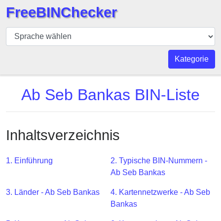
FreeBINChecker
BIN
Prüfer
BIN
Kategorie
Suche
BIN
Ab Seb Bankas BIN-Liste
Nummer
BIN
API
Inhaltsverzeichnis
BIN
Generator
1. Einführung
2. Typische BIN-Nummern -
BIN
Ab Seb Bankas
Checker
3. Länder - Ab Seb Bankas
4. Kartennetzwerke - Ab Seb
v2
Bankas
BIN