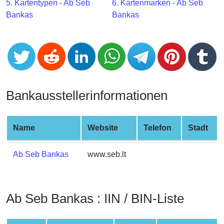
CC
5. Kartentypen - Ab Seb
6. Kartenmarken - Ab Seb
Generator
Bankas
Bankas
from
Banks
Credit
Card
Validator
Bankausstellerinformationen
Credit
Card
Name
Website
Telefon
Stadt
Generator
Random
Ab Seb Bankas
www.seb.lt
Credit
Card
Generator
Ab Seb Bankas : IIN / BIN-Liste
Generate
Credit
Card