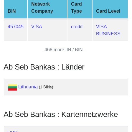
Network
Card
from
BIN
Company
Type
Card Level
BIN
Credit
457045
VISA
credit
VISA
Card
BUSINESS
Checker
Service
468 more IIN / BIN ...
What
Ab Seb Bankas : Länder
is
My
IP
Lithuania
(1 BINs)
Address
?
IP
Lookup
Ab Seb Bankas : Kartennetzwerke
IP
BIN