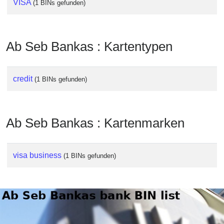
VISA
(1 BINs gefunden)
Checker
/
Validator
Ab Seb Bankas : Kartentypen
credit
(1 BINs gefunden)
Ab Seb Bankas : Kartenmarken
visa business
(1 BINs gefunden)