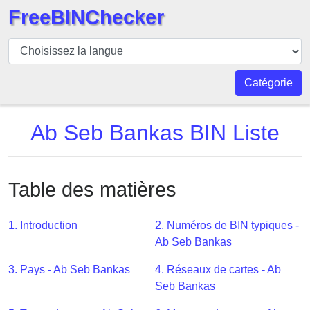
FreeBINChecker
BIN
Vérificateur
BIN
Catégorie
Recherche
Numéro
Ab Seb Bankas BIN Liste
BIN
BIN
API
Table des matières
BIN
Generator
1. Introduction
2. Numéros de BIN typiques -
BIN
Ab Seb Bankas
Checker
3. Pays - Ab Seb Bankas
4. Réseaux de cartes - Ab
v2
Seb Bankas
BIN