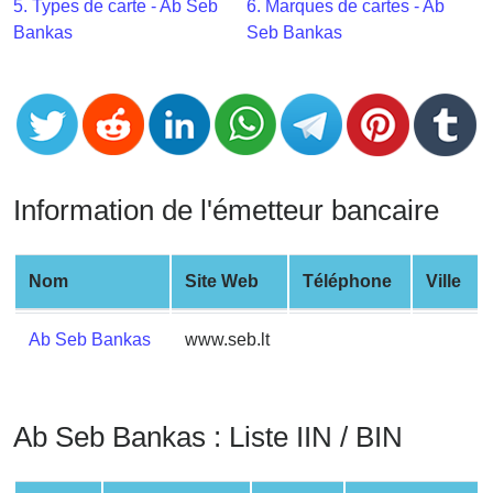
CC
5. Types de carte - Ab Seb
6. Marques de cartes - Ab
Generator
Bankas
Seb Bankas
from
Banks
Credit
Card
Validator
Information de l'émetteur bancaire
Credit
Card
Nom
Site Web
Téléphone
Ville
Generator
Random
Ab Seb Bankas
www.seb.lt
Credit
Card
Generator
Ab Seb Bankas : Liste IIN / BIN
Generate
Credit
Card