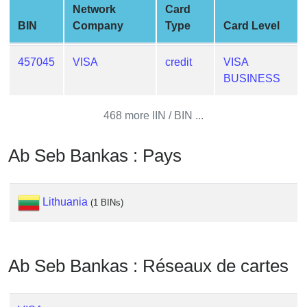
Network
Card
from
BIN
Company
Type
Card Level
BIN
Credit
457045
VISA
credit
VISA
Card
BUSINESS
Checker
Service
468 more IIN / BIN ...
What
Ab Seb Bankas : Pays
is
My
IP
Lithuania
(1 BINs)
Address
?
IP
Lookup
Ab Seb Bankas : Réseaux de cartes
IP
BIN