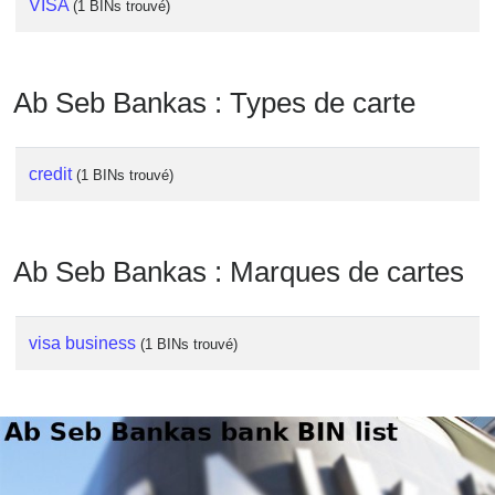
VISA
(1 BINs trouvé)
Checker
/
Validator
Ab Seb Bankas : Types de carte
credit
(1 BINs trouvé)
Ab Seb Bankas : Marques de cartes
visa business
(1 BINs trouvé)