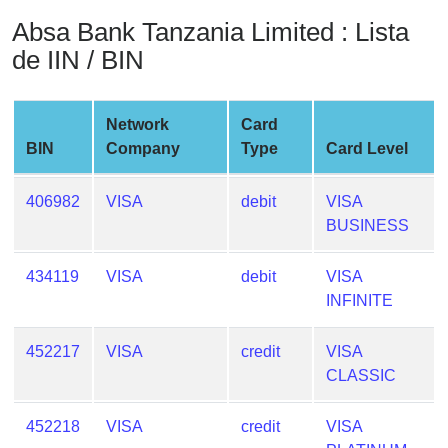
from
Absa Bank Tanzania Limited : Lista
BIN
de IIN / BIN
Credit
Card
Checker
Network
Card
Service
BIN
Company
Type
Card Level
What
406982
VISA
debit
VISA
is
BUSINESS
My
IP
434119
VISA
debit
VISA
Address
INFINITE
?
452217
VISA
credit
VISA
IP
CLASSIC
Lookup
IP
452218
VISA
credit
VISA
BIN