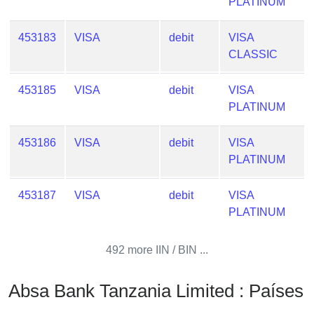
PLATINUM
Checker
/
453183
VISA
debit
VISA
Validator
CLASSIC
453185
VISA
debit
VISA
PLATINUM
453186
VISA
debit
VISA
PLATINUM
453187
VISA
debit
VISA
PLATINUM
492 more IIN / BIN ...
Absa Bank Tanzania Limited : Países