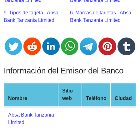
CC
Tanzania Limited
Bank Tanzania Limited
Generator
5. Tipos de tarjeta - Absa
6. Marcas de tarjetas - Absa
from
Bank Tanzania Limited
Bank Tanzania Limited
Banks
Credit
Card
Validator
Credit
Información del Emisor del Banco
Card
Generator
Random
Sitio
Credit
Nombre
web
Teléfono
Ciudad
Card
Generator
Absa Bank Tanzania
Limited
Generate
Credit
Card