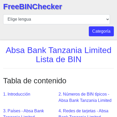
FreeBINChecker
BIN
Inspector
BIN
Categoría
Buscar
BIN
Absa Bank Tanzania Limited
Número
Lista de BIN
BIN
API
BIN
Tabla de contenido
Generator
BIN
1. Introducción
2. Números de BIN típicos -
Checker
Absa Bank Tanzania Limited
v2
BIN
3. Países - Absa Bank
4. Redes de tarjetas - Absa