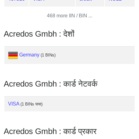
from
BIN
468 more IIN / BIN ...
Credit
Card
Acredos Gmbh : देशों
Checker
Service
Germany
(1 BINs)
What
is
My
Acredos Gmbh : कार्ड नेटवर्क
IP
Address
?
VISA
(1 BINs पाया)
IP
Lookup
IP
Acredos Gmbh : कार्ड प्रकार
BIN