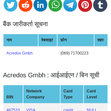
CC
Generator
from
Banks
बैंक जारीकर्ता सूचना
Credit
Card
नाम
वेबसाइट
फ़ोन
शहर
Validator
Credit
Acredos Gmbh
(069) 71700223
Card
Generator
Random
Acredos Gmbh : आईआईएन / बिन सूची
Credit
Card
Generator
Network
Card
Card
BIN
Company
Type
Level
Generate
Credit
Card
467510
VISA
credit
NULL