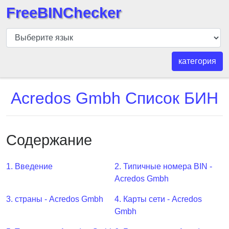
FreeBINChecker
БИН
шашка
БИН
категория
Поиск
БИН
Acredos Gmbh Список БИН
номер
БИН
API
Содержание
BIN
Generator
1. Введение
2. Типичные номера BIN -
BIN
Acredos Gmbh
Checker
3. страны - Acredos Gmbh
4. Карты сети - Acredos
v2
Gmbh
BIN