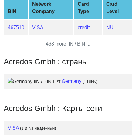
Network
Card
Card
from
BIN
Company
Type
Level
BIN
Credit
467510
VISA
credit
NULL
Card
Checker
Service
468 more IIN / BIN ...
Acredos Gmbh : страны
What
is
My
Germany
(1 BINs)
IP
Address
?
Acredos Gmbh : Карты сети
IP
Lookup
IP
VISA
(1 BINs найденный)
BIN