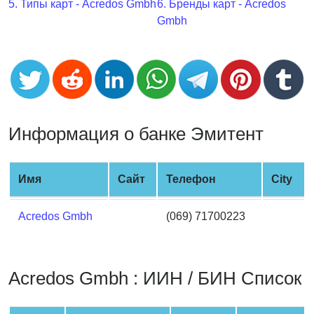
CC
5. Типы карт - Acredos Gmbh
6. Бренды карт - Acredos
Generator
Gmbh
from
Banks
Credit
Card
Validator
Информация о банке Эмитент
Credit
Card
Имя
Сайт
Телефон
City
Generator
Random
Acredos Gmbh
(069) 71700223
Credit
Card
Generator
Acredos Gmbh : ИИН / БИН Список
Generate
Credit
Card