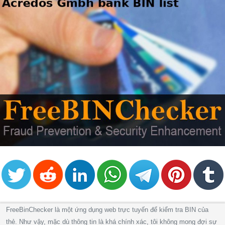
FreeBinChecker là một ứng dụng web trực tuyến để kiểm tra BIN của
thẻ. Như vậy, mặc dù thông tin là khá chính xác, tôi không mong đợi sự