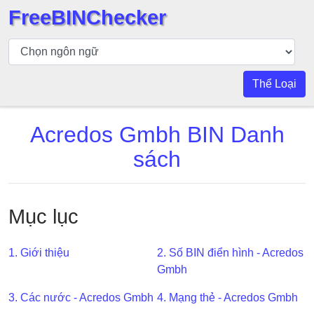
FreeBINChecker
Kiểm
tra
BIN
Thể Loại
Tìm
kiếm
Acredos Gmbh BIN Danh
BIN
sách
Số
BIN
BIN
Mục lục
API
BIN
Generator
1. Giới thiệu
2. Số BIN điển hình - Acredos
Gmbh
BIN
Checker
3. Các nước - Acredos Gmbh
4. Mạng thẻ - Acredos Gmbh
v2