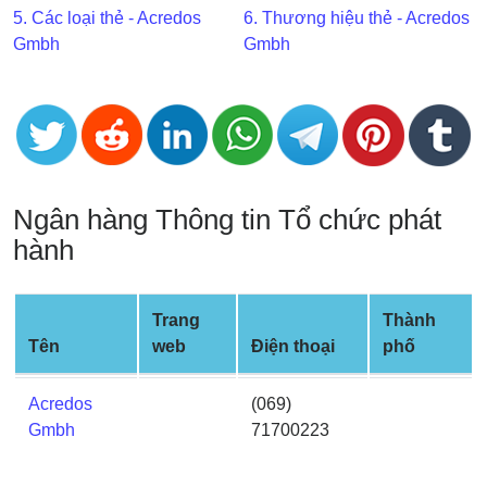
5. Các loại thẻ - Acredos
6. Thương hiệu thẻ - Acredos
BIN
Gmbh
Gmbh
CC
Generator
from
Banks
Credit
Ngân hàng Thông tin Tổ chức phát
Card
Validator
hành
Credit
Card
Trang
Thành
Generator
Tên
web
Điện thoại
phố
Random
Credit
Acredos
(069)
Card
Gmbh
71700223
Generator
Generate