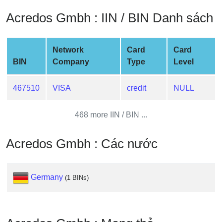
Credit
Acredos Gmbh : IIN / BIN Danh sách
Card
from
BIN
Network
Card
Card
Credit
BIN
Company
Type
Level
Card
Checker
467510
VISA
credit
NULL
Service
468 more IIN / BIN ...
What
is
Acredos Gmbh : Các nước
My
IP
Address
Germany
(1 BINs)
?
IP
Lookup