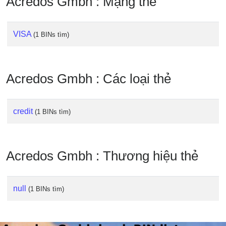
Acredos Gmbh : Mạng thẻ
IP
BIN
Checker
VISA
(1 BINs tìm)
/
Validator
Acredos Gmbh : Các loại thẻ
credit
(1 BINs tìm)
Acredos Gmbh : Thương hiệu thẻ
null
(1 BINs tìm)