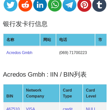
v2
BIN
CC
银行发卡行信息
Generator
from
Banks
名称
网站
电话
市
Credit
Acredos Gmbh
(069) 71700223
Card
Validator
Credit
Acredos Gmbh : IIN / BIN列表
Card
Generator
Random
Network
Card
Card
Credit
BIN
Company
Type
Level
Card
Generator
467510
VISA
credit
NULL