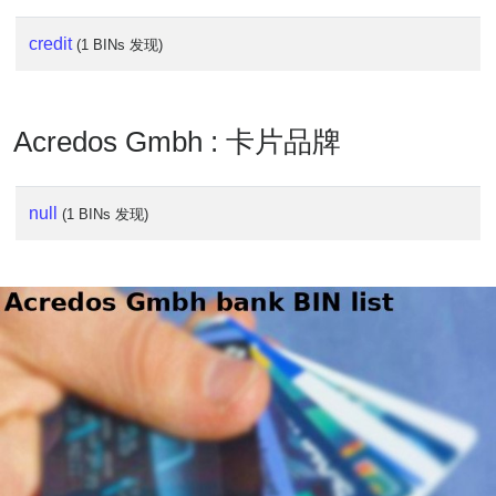
Lookup
IP
credit
(1 BINs 发现)
BIN
Checker
/
Acredos Gmbh : 卡片品牌
Validator
null
(1 BINs 发现)