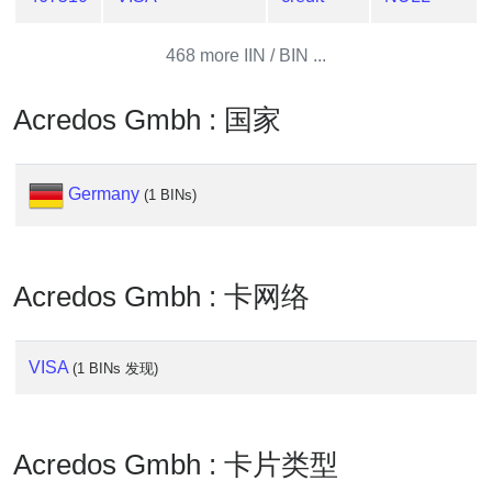
Generate
Credit
468 more IIN / BIN ...
Card
from
Acredos Gmbh : 国家
BIN
Credit
Card
Germany
(1 BINs)
Checker
Service
Acredos Gmbh : 卡网络
What
is
My
VISA
(1 BINs 发现)
IP
Address
?
Acredos Gmbh : 卡片类型
IP