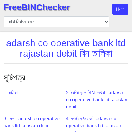
FreeBINChecker
বিভাগ
বিন
যাচাইকারী
বিন
adarsh co operative bank ltd
অনুসন্ধান
rajastan debit বিন তালিকা
বিন
সংখ্যা
বিন
এপিআই
সূচিপত্র
BIN
Generator
1. ভূমিকা
2. বৈশিষ্টসূচক বিIN সংখ্যা - adarsh
co operative bank ltd rajastan
BIN
debit
Checker
v2
3. দেশ - adarsh co operative
4. কার্ড নেটওয়ার্ক - adarsh co
BIN
bank ltd rajastan debit
operative bank ltd rajastan