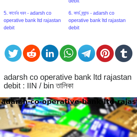
CC
debit
Generator
5. কার্ডের ধরন - adarsh co
6. কার্ড ব্র্যান্ড - adarsh co
from
operative bank ltd rajastan
operative bank ltd rajastan
Banks
debit
debit
Credit
Card
Validator
Credit
Card
adarsh co operative bank ltd rajastan
Generator
debit : IIN / bin তালিকা
Random
Credit
Card
Generator
Generate
Credit
Card