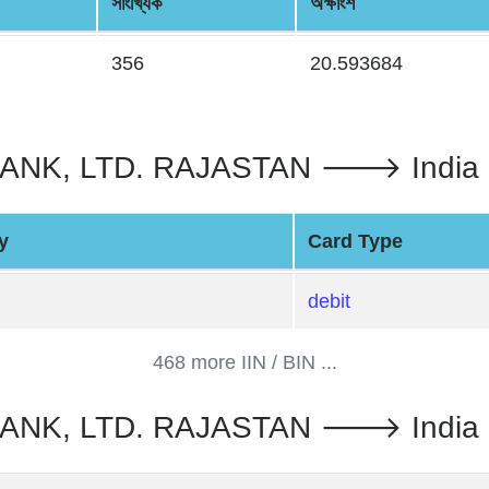
সাংখ্যিক
অক্ষাংশ
356
20.593684
, LTD. RAJASTAN 🡒 India : IIN
y
Card Type
debit
468 more IIN / BIN ...
NK, LTD. RAJASTAN 🡒 India :