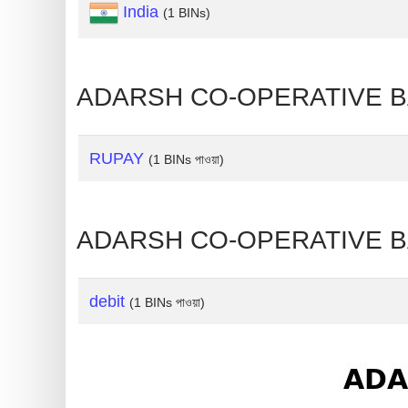
?
India
(1 BINs)
IP
Lookup
IP
ADARSH CO-OPERATIVE BANK,
BIN
Checker
RUPAY
(1 BINs পাওয়া)
/
Validator
ADARSH CO-OPERATIVE BANK
debit
(1 BINs পাওয়া)