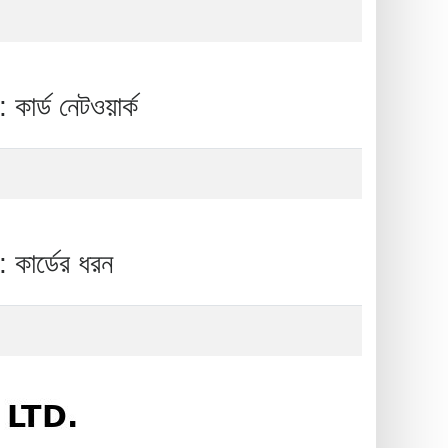
নেটওয়ার্ক
্ডের ধরন