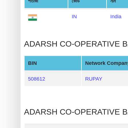
পতাকা
কোড
নাম
Generate
Credit
IN
India
Card
from
BIN
ADARSH CO-OPERATIVE BANK
Credit
Card
BIN
Network Compan
Checker
Service
508612
RUPAY
What
is
My
ADARSH CO-OPERATIVE BA
IP
Address