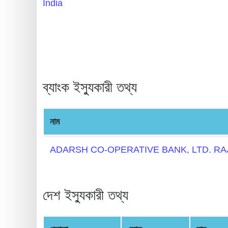
India
BIN
CC
Generator
from
Banks
ব্যাংক ইস্যুকারী তথ্য
Credit
Card
Validator
নাম
Credit
ADARSH CO-OPERATIVE BANK, LTD. R
Card
Generator
Random
দেশ ইস্যুকারী তথ্য
Credit
Card
Generator