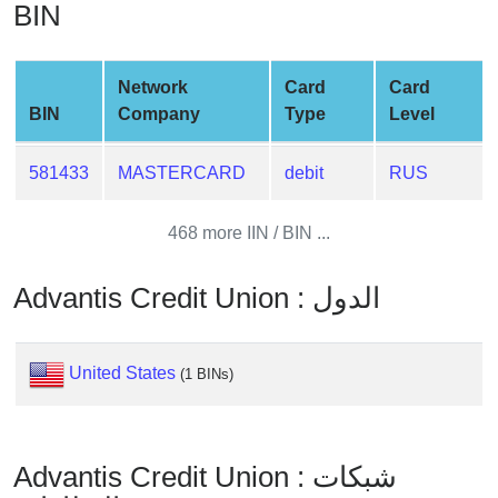
BIN
from
BIN
Credit
Network
Card
Card
Card
BIN
Company
Type
Level
Checker
Service
581433
MASTERCARD
debit
RUS
What
468 more IIN / BIN ...
is
My
Advantis Credit Union : الدول
IP
Address
?
United States
(1 BINs)
IP
Lookup
IP
Advantis Credit Union : شبكات
BIN