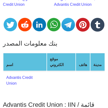
CC
Credit Union
Advantis Credit Union
Generator
from
Banks
Credit
Card
بنك معلومات المصدر
Validator
Credit
Card
موقع
Generator
مدينة
هاتف
الكتروني
اسم
Random
Credit
Advantis Credit
Card
Union
Generator
Generate
Credit
Advantis Credit Union : IIN / قائمة
Card