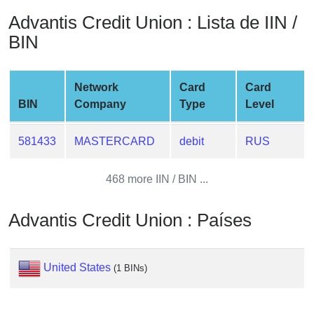
from
Advantis Credit Union : Lista de IIN /
BIN
BIN
Credit
Card
Checker
Network
Card
Card
Service
BIN
Company
Type
Level
What
581433
MASTERCARD
debit
RUS
is
My
468 more IIN / BIN ...
IP
Address
Advantis Credit Union : Países
?
IP
Lookup
United States
(1 BINs)
IP
BIN