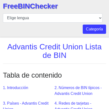
FreeBINChecker
BIN
Inspector
BIN
Categoría
Buscar
BIN
Advantis Credit Union Lista
Número
de BIN
BIN
API
BIN
Tabla de contenido
Generator
BIN
1. Introducción
2. Números de BIN típicos -
Checker
Advantis Credit Union
v2
BIN
3. Países - Advantis Credit
4. Redes de tarjetas -