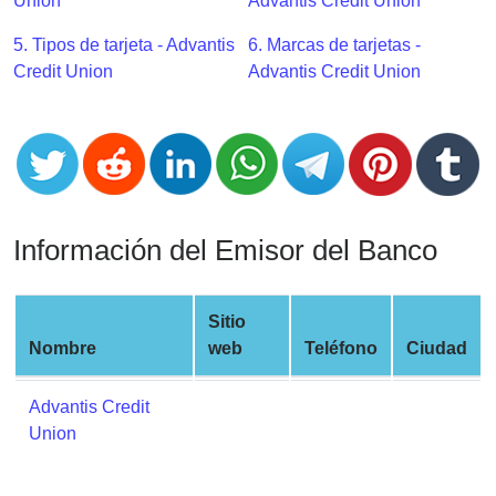
CC
Union
Advantis Credit Union
Generator
5. Tipos de tarjeta - Advantis
6. Marcas de tarjetas -
from
Credit Union
Advantis Credit Union
Banks
Credit
Card
Validator
Credit
Información del Emisor del Banco
Card
Generator
Random
Sitio
Credit
Nombre
web
Teléfono
Ciudad
Card
Generator
Advantis Credit
Union
Generate
Credit
Card