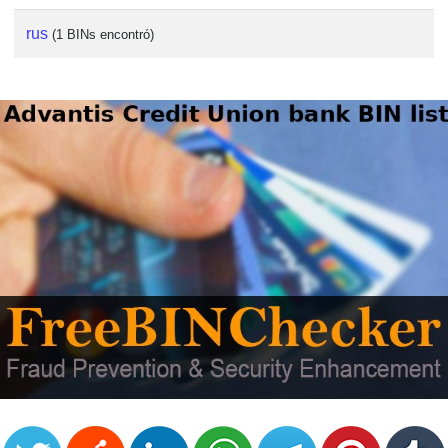
rus
(1 BINs encontró)