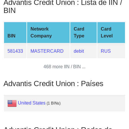
Advantis Credit Union : Lista de IIN /
from
BIN
BIN
Credit
Card
Network
Card
Card
Checker
BIN
Company
Type
Level
Service
581433
MASTERCARD
debit
RUS
What
is
468 more IIN / BIN ...
My
IP
Advantis Credit Union : Países
Address
?
IP
United States
(1 BINs)
Lookup
IP
BIN