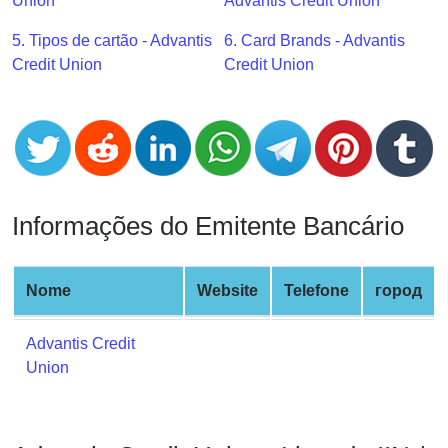
CC
Union
Advantis Credit Union
Generator
5. Tipos de cartão - Advantis
6. Card Brands - Advantis
from
Credit Union
Credit Union
Banks
Credit
Card
Validator
Credit
Informações do Emitente Bancário
Card
Generator
Random
Nome
Website
Telefone
город
Credit
Card
Advantis Credit
Generator
Union
Generate
Credit
Card