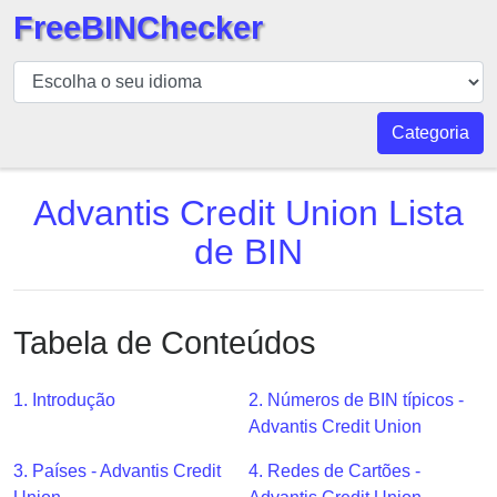
FreeBINChecker
BIN
Verificador
BIN
Categoria
Pesquisar
BIN
Advantis Credit Union Lista
Número
de BIN
BIN
API
BIN
Tabela de Conteúdos
Generator
BIN
1. Introdução
2. Números de BIN típicos -
Checker
Advantis Credit Union
v2
BIN
3. Países - Advantis Credit
4. Redes de Cartões -