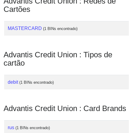
Advantis Credit Union : Redes de
Checker
Cartões
/
Validator
MASTERCARD
(1 BINs encontrado)
Advantis Credit Union : Tipos de
cartão
debit
(1 BINs encontrado)
Advantis Credit Union : Card Brands
rus
(1 BINs encontrado)