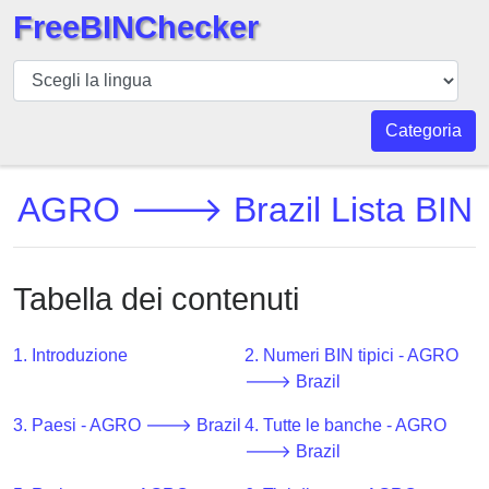
FreeBINChecker
BIN
checker
BIN
Categoria
Ricerca
BIN
AGRO 🡒 Brazil Lista BIN
Numero
BIN
API
Tabella dei contenuti
BIN
Generator
1. Introduzione
2. Numeri BIN tipici - AGRO
BIN
🡒 Brazil
Checker
3. Paesi - AGRO 🡒 Brazil
4. Tutte le banche - AGRO
v2
🡒 Brazil
BIN