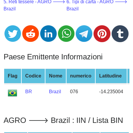
CC
5. Reti tessere - AGRO 🡒
6. Tipi di carta - AGRO 🡒
Generator
Brazil
Brazil
from
Banks
Credit
Card
Validator
Paese Emittente Informazioni
Credit
Card
Flag
Codice
Nome
numerico
Latitudine
Generator
Random
BR
Brazil
076
-14.235004
Credit
Card
Generator
Generate
AGRO 🡒 Brazil : IIN / Lista BIN
Credit
Card