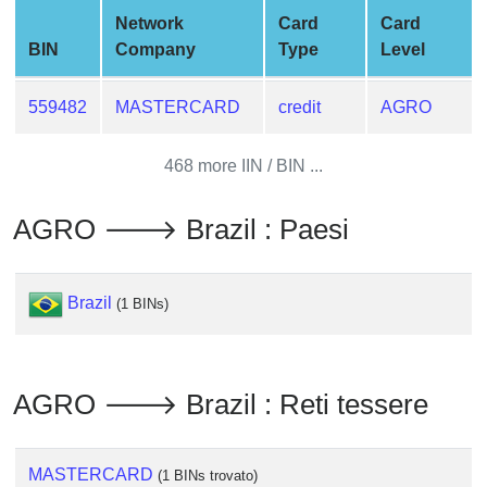
from
Network
Card
Card
BIN
BIN
Company
Type
Level
Credit
Card
559482
MASTERCARD
credit
AGRO
Checker
Service
468 more IIN / BIN ...
What
AGRO 🡒 Brazil : Paesi
is
My
IP
Brazil
(1 BINs)
Address
?
IP
AGRO 🡒 Brazil : Reti tessere
Lookup
IP
BIN
MASTERCARD
(1 BINs trovato)