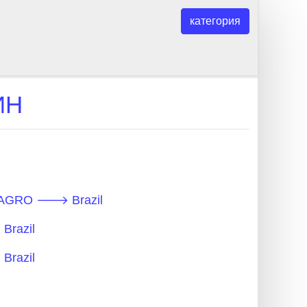
категория
ИН
- AGRO 🡒 Brazil
Brazil
Brazil