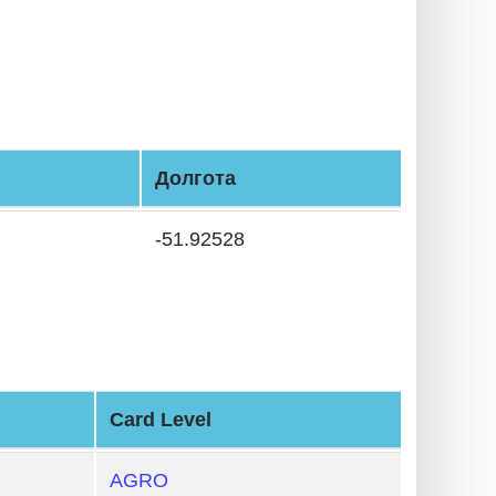
Долгота
-51.92528
Card Level
AGRO