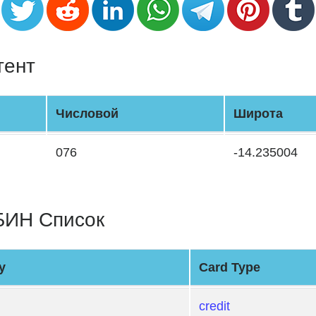
тент
Числовой
Широта
076
-14.235004
БИН Список
y
Card Type
credit