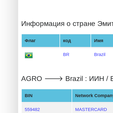
BIN
CC
Generator
Информация о стране Эми
from
Banks
Флаг
код
Имя
Credit
Card
BR
Brazil
Validator
Credit
Card
AGRO 🡒 Brazil : ИИН / 
Generator
Random
BIN
Network Compan
Credit
Card
559482
MASTERCARD
Generator