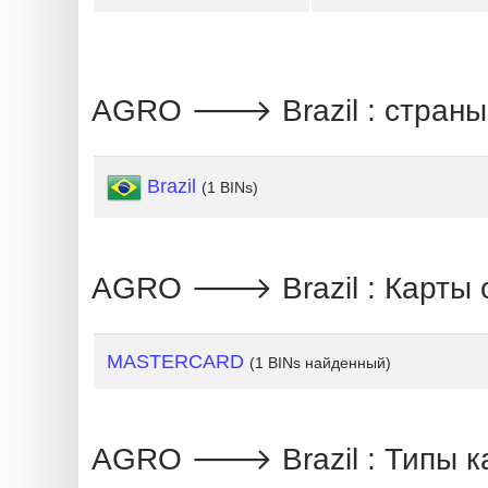
Generate
Credit
Card
AGRO 🡒 Brazil : страны
from
BIN
Brazil
(1 BINs)
Credit
Card
Checker
Service
AGRO 🡒 Brazil : Карты 
What
MASTERCARD
(1 BINs найденный)
is
My
IP
AGRO 🡒 Brazil : Типы к
Address