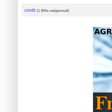
?
IP
credit
(1 BINs найденный)
Lookup
IP
BIN
Checker
/
Validator