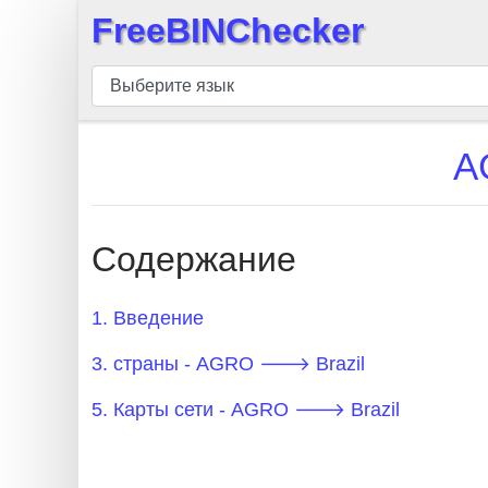
FreeBINChecker
×
БИН
шашка
БИН
A
Поиск
БИН
номер
Содержание
БИН
API
1. Введение
BIN
3. страны - AGRO 🡒 Brazil
Generator
BIN
5. Карты сети - AGRO 🡒 Brazil
Checker
v2