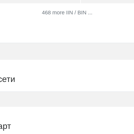
468 more IIN / BIN ...
сети
арт