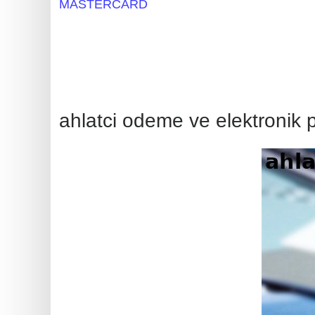
MASTERCARD
BIN
CC
Generator
from
Banks
ahlatci odeme ve elektronik
Credit
Card
Validator
Credit
Card
Generator
Random
Credit
Card
Generator