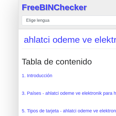
FreeBINChecker
×
BIN
Inspector
BIN
ahlatci odeme ve elek
Buscar
BIN
Número
Tabla de contenido
BIN
API
1. Introducción
BIN
Generator
3. Países - ahlatci odeme ve elektronik pa
BIN
Checker
5. Tipos de tarjeta - ahlatci odeme ve elektron
v2