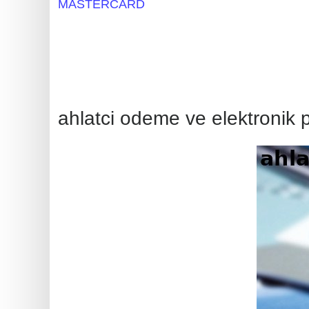
MASTERCARD
BIN
CC
Generator
from
Banks
ahlatci odeme ve elektronik
Credit
Card
Validator
Credit
Card
Generator
Random
Credit
Card
Generator