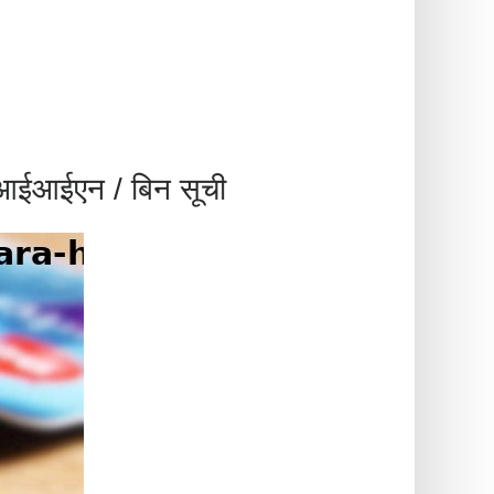
ईआईएन / बिन सूची