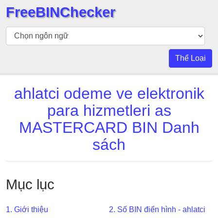
FreeBINChecker
Kiểm
tra
BIN
Thể Loại
Tìm
kiếm
ahlatci odeme ve elektronik
BIN
para hizmetleri as
Số
BIN
MASTERCARD BIN Danh
BIN
sách
API
BIN
Generator
Mục lục
BIN
Checker
1. Giới thiệu
2. Số BIN điển hình - ahlatci
v2