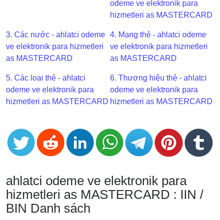
odeme ve elektronik para
BIN
hizmetleri as MASTERCARD
CC
3. Các nước - ahlatci odeme
4. Mạng thẻ - ahlatci odeme
Generator
ve elektronik para hizmetleri
ve elektronik para hizmetleri
from
as MASTERCARD
as MASTERCARD
Banks
5. Các loại thẻ - ahlatci
6. Thương hiệu thẻ - ahlatci
Credit
odeme ve elektronik para
odeme ve elektronik para
Card
hizmetleri as MASTERCARD
hizmetleri as MASTERCARD
Validator
Credit
Card
Generator
Random
Credit
ahlatci odeme ve elektronik para
Card
hizmetleri as MASTERCARD : IIN /
Generator
BIN Danh sách
Generate