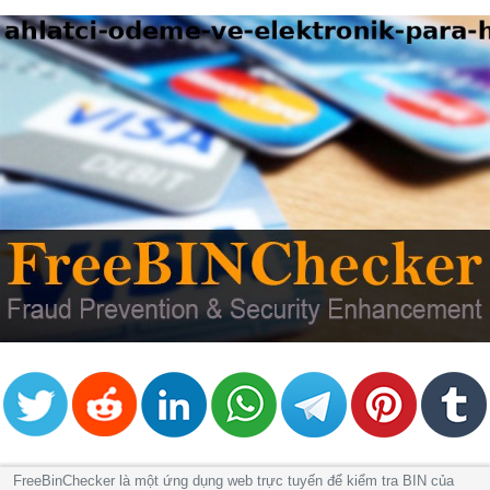
Credit
Card
from
BIN
Credit
Card
Checker
Service
What
is
My
IP
Address
?
IP
Lookup
FreeBinChecker là một ứng dụng web trực tuyến để kiểm tra BIN của