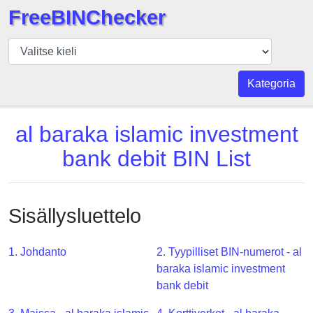
FreeBINChecker
BIN
Tarkistaja
BIN
Kategoria
haku
BIN
al baraka islamic investment
Määrä
bank debit BIN List
BIN
API
BIN
Sisällysluettelo
Generator
BIN
1. Johdanto
2. Tyypilliset BIN-numerot - al
Checker
baraka islamic investment
v2
bank debit
BIN