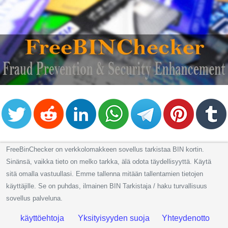
from
BIN
Credit
Card
Checker
Service
What
is
My
IP
FreeBinChecker on verkkolomakkeen sovellus tarkistaa BIN kortin.
Address
Sinänsä, vaikka tieto on melko tarkka, älä odota täydellisyyttä. Käytä
?
sitä omalla vastuullasi. Emme tallenna mitään tallentamien tietojen
IP
käyttäjille. Se on puhdas, ilmainen BIN Tarkistaja / haku turvallisuus
Lookup
sovellus palveluna.
IP
käyttöehtoja
Yksityisyyden suoja
Yhteydenotto
BIN