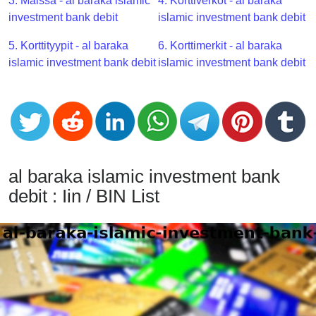
CC
3. Maissa - al baraka islamic
4. Korttiverkot - al baraka
Generator
investment bank debit
islamic investment bank debit
from
5. Korttityypit - al baraka
6. Korttimerkit - al baraka
Banks
islamic investment bank debit
islamic investment bank debit
Credit
Card
Validator
Credit
Card
al baraka islamic investment bank
Generator
debit : Iin / BIN List
Random
Credit
Card
Generator
Generate
Credit
Card