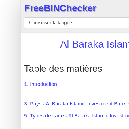
FreeBINChecker
×
BIN
Vérificateur
BIN
Al Baraka Isl
Recherche
Numéro
BIN
Table des matières
BIN
API
1. Introduction
BIN
Generator
3. Pays - Al Baraka Islamic Investment Ba
BIN
5. Types de carte - Al Baraka Islamic Inve
Checker
v2