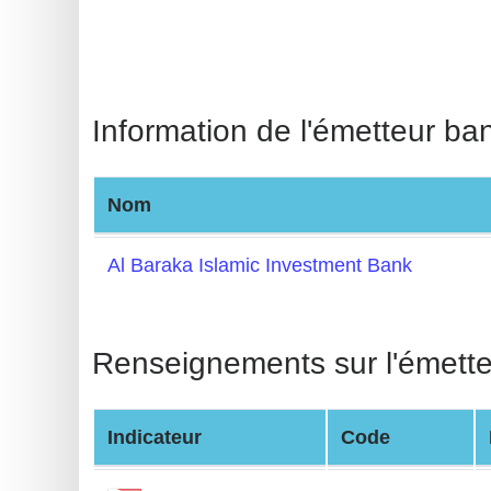
BIN
CC
Generator
from
Information de l'émetteur ba
Banks
Credit
Nom
Card
Validator
Al Baraka Islamic Investment Bank
Credit
Card
Renseignements sur l'émett
Generator
Random
Credit
Indicateur
Code
Card
Generator