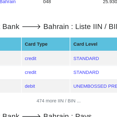
Bahrain
048
25.93
t Bank 🡒 Bahrain : Liste IIN / B
Card Type
Card Level
credit
STANDARD
credit
STANDARD
debit
UNEMBOSSED PRE
474 more IIN / BIN ...
ent Bank 🡒 Bahrain : Pays