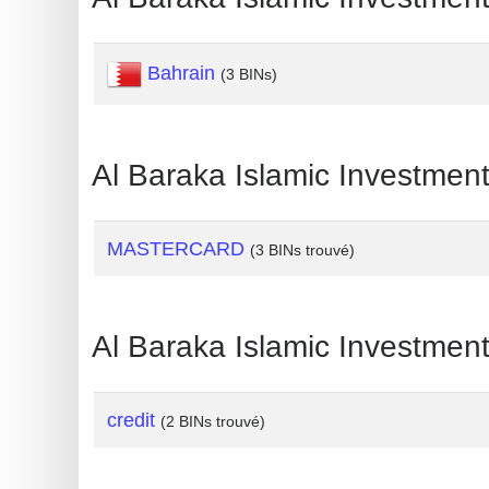
?
IP
Lookup
Bahrain
(3 BINs)
IP
BIN
Checker
Al Baraka Islamic Investme
/
Validator
MASTERCARD
(3 BINs trouvé)
Al Baraka Islamic Investme
credit
(2 BINs trouvé)