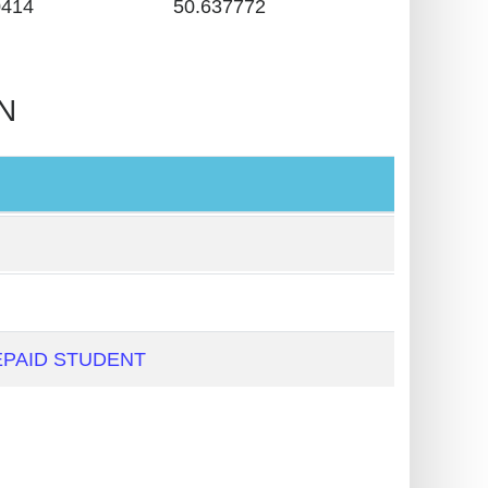
0414
50.637772
IN
PAID STUDENT