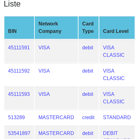
Liste
from
BIN
Credit
Network
Card
Card
BIN
Company
Type
Card Level
Checker
Service
45111591
VISA
debit
VISA
CLASSIC
What
is
45111592
VISA
debit
VISA
My
CLASSIC
IP
Address
45111593
VISA
debit
VISA
?
CLASSIC
IP
Lookup
513289
MASTERCARD
credit
STANDARD
IP
53541897
MASTERCARD
debit
DEBIT
BIN