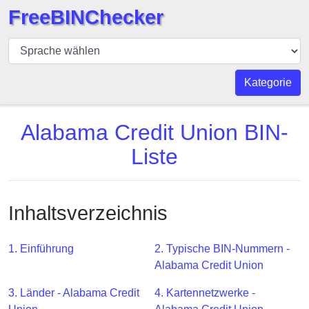
FreeBINChecker
BIN
Prüfer
BIN
Kategorie
Suche
BIN
Alabama Credit Union BIN-
Nummer
Liste
BIN
API
BIN
Inhaltsverzeichnis
Generator
BIN
1. Einführung
2. Typische BIN-Nummern -
Checker
Alabama Credit Union
v2
BIN
3. Länder - Alabama Credit
4. Kartennetzwerke -