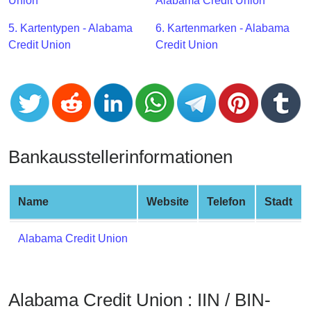
CC
Union
Alabama Credit Union
Generator
5. Kartentypen - Alabama
6. Kartenmarken - Alabama
from
Credit Union
Credit Union
Banks
Credit
Card
Validator
Credit
Bankausstellerinformationen
Card
Generator
Random
Name
Website
Telefon
Stadt
Credit
Card
Alabama Credit Union
Generator
Generate
Credit
Alabama Credit Union : IIN / BIN-
Card