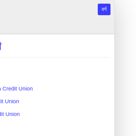
वर्ग
ी
ma Credit Union
dit Union
dit Union