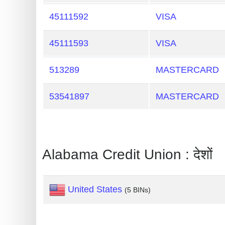
Generate
45111592
VISA
Credit
Card
45111593
VISA
from
BIN
513289
MASTERCARD
Credit
53541897
MASTERCARD
Card
Checker
Service
Alabama Credit Union : देशों
What
is
My
United States
(5 BINs)
IP
Address