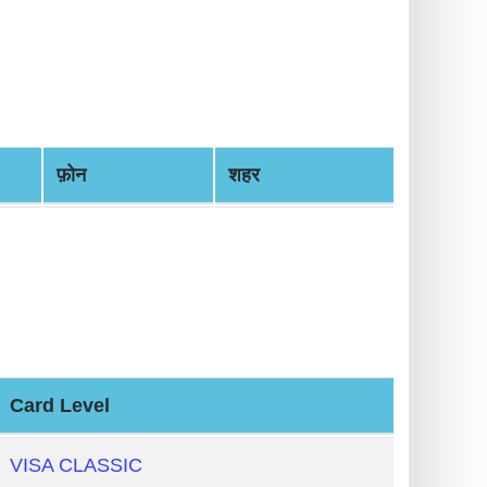
फ़ोन
शहर
Card Level
VISA CLASSIC