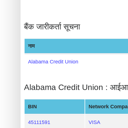
BIN
CC
Generator
बैंक जारीकर्ता सूचना
from
Banks
नाम
Credit
Card
Alabama Credit Union
Validator
Credit
Alabama Credit Union : आईआईए
Card
Generator
Random
BIN
Network Compa
Credit
Card
45111591
VISA
Generator