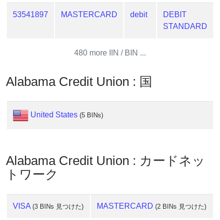
?
53541897
MASTERCARD
debit
DEBIT
IP
STANDARD
Lookup
IP
480 more IIN / BIN ...
BIN
Checker
Alabama Credit Union : 国
/
Validator
United States
(5 BINs)
Alabama Credit Union : カードネッ
トワーク
VISA
MASTERCARD
(3 BINs 見つけた)
(2 BINs 見つけた)