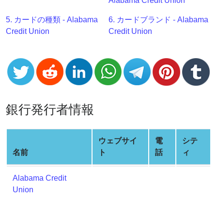
Alabama Credit Union
Generator
BIN
5. カードの種類 - Alabama
6. カードブランド - Alabama
Checker
Credit Union
Credit Union
v2
BIN
CC
Generator
from
Banks
銀行発行者情報
Credit
ウェブサイ
電
シテ
Card
名前
ト
話
ィ
Validator
Credit
Alabama Credit
Card
Union
Generator
Random