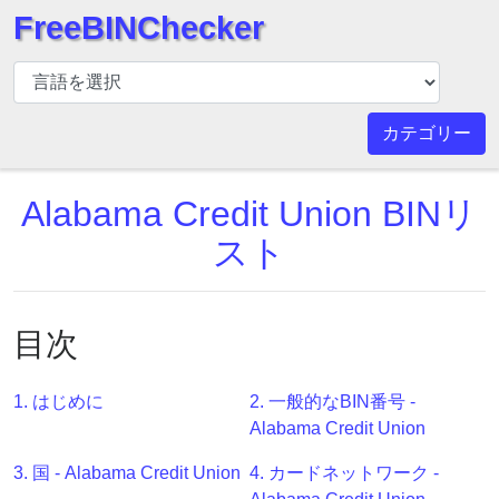
FreeBINChecker
BIN
チ
ェ
カテゴリー
ッ
カ
Alabama Credit Union BINリ
ー
BIN
スト
検
索
BIN
目次
番
号
1. はじめに
2. 一般的なBIN番号 -
BIN
Alabama Credit Union
API
3. 国 - Alabama Credit Union
4. カードネットワーク -
BIN