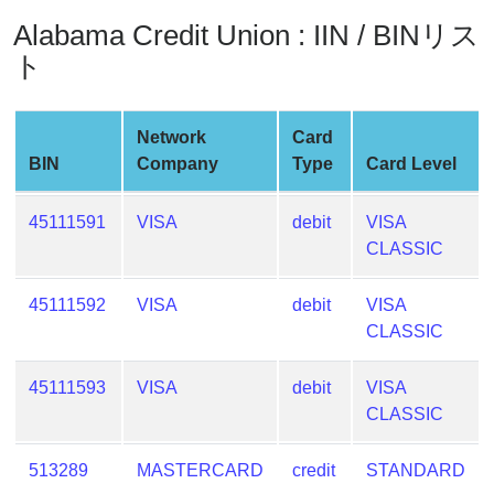
Credit
Alabama Credit Union : IIN / BINリス
Card
ト
Generator
Generate
Credit
Network
Card
Card
BIN
Company
Type
Card Level
from
BIN
45111591
VISA
debit
VISA
Credit
CLASSIC
Card
Checker
45111592
VISA
debit
VISA
Service
CLASSIC
What
45111593
VISA
debit
VISA
is
CLASSIC
My
IP
513289
MASTERCARD
credit
STANDARD
Address