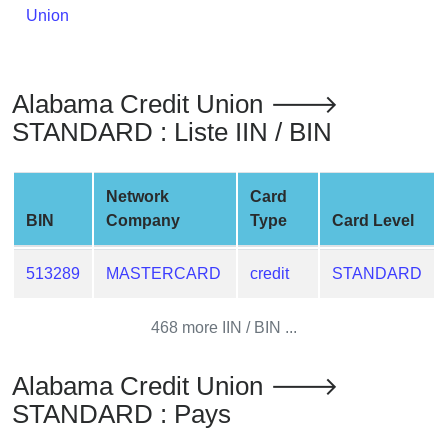
Union
from
BIN
Credit
Card
Alabama Credit Union 🡒
Checker
STANDARD : Liste IIN / BIN
Service
Network
Card
What
BIN
Company
Type
Card Level
is
My
IP
513289
MASTERCARD
credit
STANDARD
Address
?
468 more IIN / BIN ...
IP
Lookup
Alabama Credit Union 🡒
STANDARD : Pays
IP
BIN