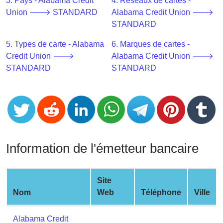
CC
3. Pays - Alabama Credit
4. Réseaux de cartes -
Generator
Union 🡒 STANDARD
Alabama Credit Union 🡒
from
STANDARD
Banks
5. Types de carte - Alabama
6. Marques de cartes -
Credit Union 🡒
Alabama Credit Union 🡒
Credit
STANDARD
STANDARD
Card
Validator
Credit
Card
Generator
Random
Information de l'émetteur bancaire
Credit
Card
Generator
Site
Nom
Web
Téléphone
Ville
Generate
Credit
Alabama Credit
Card