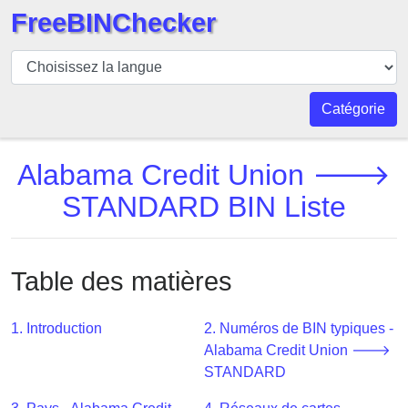
FreeBINChecker
BIN
Vérificateur
BIN
Catégorie
Recherche
Numéro
Alabama Credit Union 🡒
BIN
STANDARD BIN Liste
BIN
API
BIN
Table des matières
Generator
BIN
1. Introduction
2. Numéros de BIN typiques -
Checker
Alabama Credit Union 🡒
v2
STANDARD
BIN