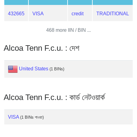
from
BIN
432665
VISA
credit
TRADITIONAL
Credit
Card
468 more IIN / BIN ...
Checker
Service
Alcoa Tenn F.c.u. : দেশ
What
United States
is
(1 BINs)
My
IP
Address
Alcoa Tenn F.c.u. : কার্ড নেটওয়ার্ক
?
IP
Lookup
VISA
(1 BINs পাওয়া)
IP
BIN