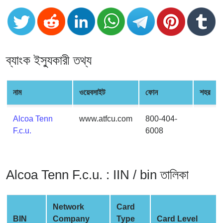
CC
Generator
from
Banks
ব্যাংক ইস্যুকারী তথ্য
Credit
Card
Validator
নাম
ওয়েবসাইট
ফোন
শহর
Credit
Card
Alcoa Tenn
www.atfcu.com
800-404-
Generator
F.c.u.
6008
Random
Credit
Card
Alcoa Tenn F.c.u. : IIN / bin তালিকা
Generator
Generate
Network
Card
Credit
BIN
Company
Type
Card Level
Card