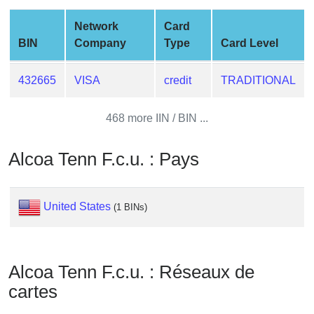
from
Network
Card
BIN
BIN
Company
Type
Card Level
Credit
Card
432665
VISA
credit
TRADITIONAL
Checker
Service
468 more IIN / BIN ...
What
Alcoa Tenn F.c.u. : Pays
is
My
IP
United States
(1 BINs)
Address
?
IP
Lookup
Alcoa Tenn F.c.u. : Réseaux de
IP
cartes
BIN