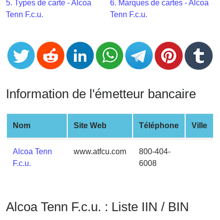
CC
5. Types de carte - Alcoa
6. Marques de cartes - Alcoa
Generator
Tenn F.c.u.
Tenn F.c.u.
from
Banks
Credit
Card
Validator
Information de l'émetteur bancaire
Credit
Card
Nom
Site Web
Téléphone
Ville
Generator
Random
Alcoa Tenn
www.atfcu.com
800-404-
Credit
F.c.u.
6008
Card
Generator
Generate
Alcoa Tenn F.c.u. : Liste IIN / BIN
Credit
Card