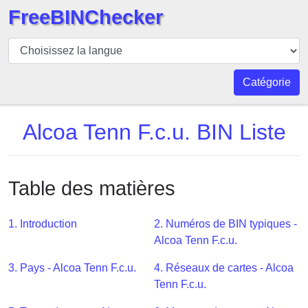
FreeBINChecker
BIN
Vérificateur
BIN
Catégorie
Recherche
Numéro
Alcoa Tenn F.c.u. BIN Liste
BIN
BIN
API
Table des matières
BIN
Generator
1. Introduction
2. Numéros de BIN typiques -
BIN
Alcoa Tenn F.c.u.
Checker
3. Pays - Alcoa Tenn F.c.u.
4. Réseaux de cartes - Alcoa
v2
Tenn F.c.u.
BIN