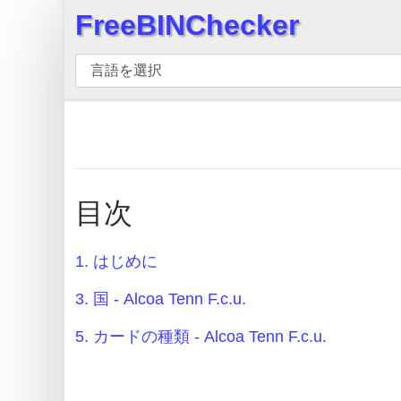
FreeBINChecker
×
BIN
チ
ェ
ッ
カ
ー
目次
BIN
検
索
1. はじめに
BIN
3. 国 - Alcoa Tenn F.c.u.
番
5. カードの種類 - Alcoa Tenn F.c.u.
号
BIN
API