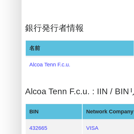
BIN
Generator
銀行発行者情報
BIN
Checker
v2
名前
BIN
CC
Alcoa Tenn F.c.u.
Generator
from
Banks
Alcoa Tenn F.c.u. : IIN / 
Credit
BIN
Network Company
Card
Validator
432665
VISA
Credit