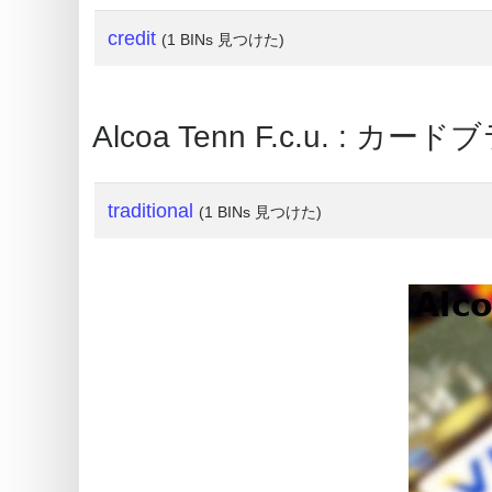
What
credit
(1 BINs 見つけた)
is
My
IP
Alcoa Tenn F.c.u. : カー
Address
?
traditional
(1 BINs 見つけた)
IP
Lookup
IP
BIN
Checker
/
Validator