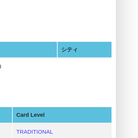
シティ
8
Card Level
TRADITIONAL