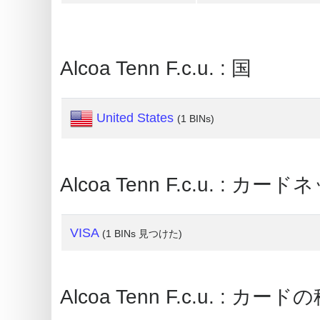
Card
Generator
Random
Alcoa Tenn F.c.u. : 国
Credit
Card
Generator
United States
(1 BINs)
Generate
Credit
Card
Alcoa Tenn F.c.u. : カ
from
BIN
VISA
(1 BINs 見つけた)
Credit
Card
Checker
Alcoa Tenn F.c.u. : カード
Service