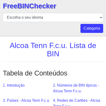
FreeBINChecker
BIN
Verificador
BIN
Categoria
Pesquisar
BIN
Alcoa Tenn F.c.u. Lista de
Número
BIN
BIN
API
BIN
Tabela de Conteúdos
Generator
BIN
1. Introdução
2. Números de BIN típicos -
Checker
Alcoa Tenn F.c.u.
v2
BIN
3. Países - Alcoa Tenn F.c.u.
4. Redes de Cartões - Alcoa