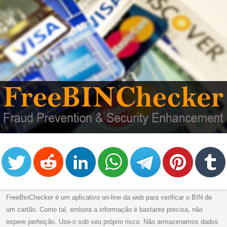
FreeBinChecker é um aplicativo on-line da web para verificar o BIN de
um cartão. Como tal, embora a informação é bastante precisa, não
espere perfeição. Use-o sob seu próprio risco. Não armazenamos dados