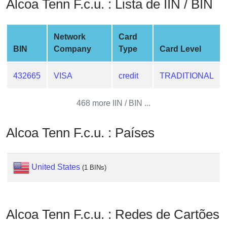
Alcoa Tenn F.c.u. : Lista de IIN / BIN
from
BIN
Credit
Network
Card
Card
BIN
Company
Type
Card Level
Checker
Service
432665
VISA
credit
TRADITIONAL
What
468 more IIN / BIN ...
is
My
Alcoa Tenn F.c.u. : Países
IP
Address
?
United States
(1 BINs)
IP
Lookup
IP
Alcoa Tenn F.c.u. : Redes de Cartões
BIN