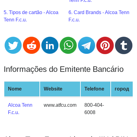
CC
Tenn F.c.u.
Generator
5. Tipos de cartão - Alcoa
6. Card Brands - Alcoa Tenn
from
Tenn F.c.u.
F.c.u.
Banks
Credit
Card
Validator
Credit
Informações do Emitente Bancário
Card
Generator
Random
Nome
Website
Telefone
город
Credit
Card
Alcoa Tenn
www.atfcu.com
800-404-
Generator
F.c.u.
6008
Generate
Credit
Card