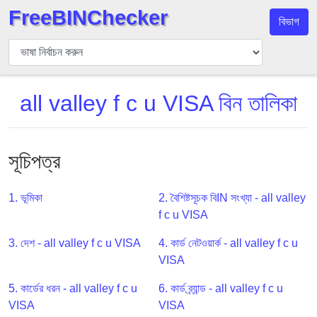
FreeBINChecker
বিভাগ
বিন
যাচাইকারী
বিন
all valley f c u VISA বিন তালিকা
অনুসন্ধান
বিন
সংখ্যা
সূচিপত্র
বিন
এপিআই
1. ভূমিকা
2. বৈশিষ্টসূচক বিIN সংখ্যা - all valley
BIN
f c u VISA
Generator
BIN
3. দেশ - all valley f c u VISA
4. কার্ড নেটওয়ার্ক - all valley f c u
Checker
VISA
v2
5. কার্ডের ধরন - all valley f c u
6. কার্ড ব্র্যান্ড - all valley f c u
BIN
VISA
VISA