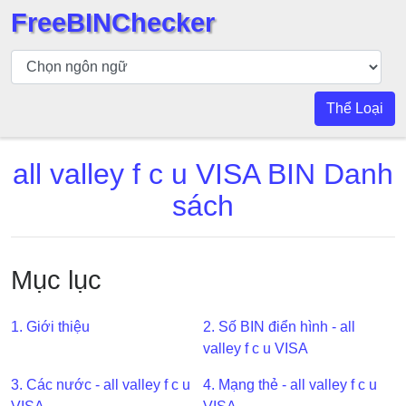
FreeBINChecker
Kiểm
tra
BIN
Thể Loại
Tìm
kiếm
all valley f c u VISA BIN Danh
BIN
sách
Số
BIN
BIN
Mục lục
API
BIN
Generator
1. Giới thiệu
2. Số BIN điển hình - all
valley f c u VISA
BIN
Checker
3. Các nước - all valley f c u
4. Mạng thẻ - all valley f c u
v2