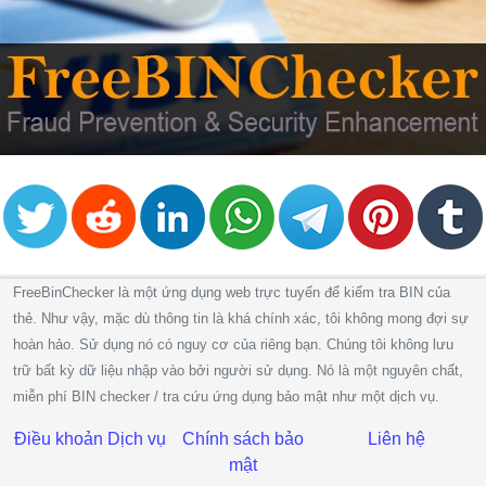
Credit
Card
from
BIN
Credit
Card
Checker
Service
What
FreeBinChecker là một ứng dụng web trực tuyến để kiểm tra BIN của
is
thẻ. Như vậy, mặc dù thông tin là khá chính xác, tôi không mong đợi sự
My
hoàn hảo. Sử dụng nó có nguy cơ của riêng bạn. Chúng tôi không lưu
IP
trữ bất kỳ dữ liệu nhập vào bởi người sử dụng. Nó là một nguyên chất,
Address
miễn phí BIN checker / tra cứu ứng dụng bảo mật như một dịch vụ.
?
IP
Điều khoản Dịch vụ
Chính sách bảo
Liên hệ
Lookup
mật