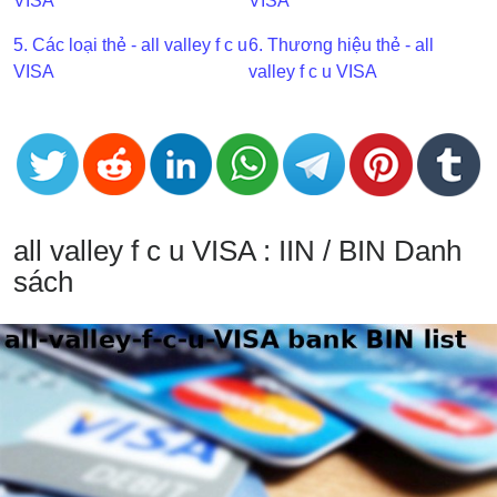
VISA
VISA
BIN
5. Các loại thẻ - all valley f c u
6. Thương hiệu thẻ - all
CC
VISA
valley f c u VISA
Generator
from
Banks
Credit
Card
all valley f c u VISA : IIN / BIN Danh
Validator
sách
Credit
Card
Generator
Random
Credit
Card
Generator
Generate