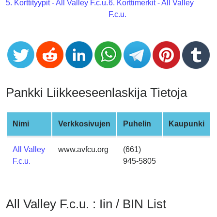
CC
5. Korttityypit - All Valley F.c.u.
6. Korttimerkit - All Valley
Generator
F.c.u.
from
Banks
Credit
Card
Validator
Pankki Liikkeeseenlaskija Tietoja
Credit
Card
Nimi
Verkkosivujen
Puhelin
Kaupunki
Generator
Random
All Valley
www.avfcu.org
(661)
Credit
F.c.u.
945-5805
Card
Generator
Generate
All Valley F.c.u. : Iin / BIN List
Credit
Card