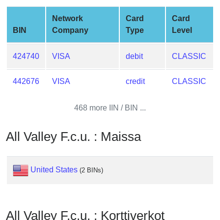
from
Network
Card
Card
BIN
BIN
Company
Type
Level
Credit
Card
424740
VISA
debit
CLASSIC
Checker
Service
442676
VISA
credit
CLASSIC
What
468 more IIN / BIN ...
is
My
All Valley F.c.u. : Maissa
IP
Address
?
United States
(2 BINs)
IP
Lookup
IP
BIN
All Valley F.c.u. : Korttiverkot