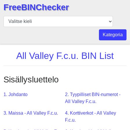
FreeBINChecker
BIN
Tarkistaja
BIN
Kategoria
haku
BIN
All Valley F.c.u. BIN List
Määrä
BIN
API
Sisällysluettelo
BIN
Generator
1. Johdanto
2. Tyypilliset BIN-numerot -
BIN
All Valley F.c.u.
Checker
3. Maissa - All Valley F.c.u.
4. Korttiverkot - All Valley
v2
F.c.u.
BIN