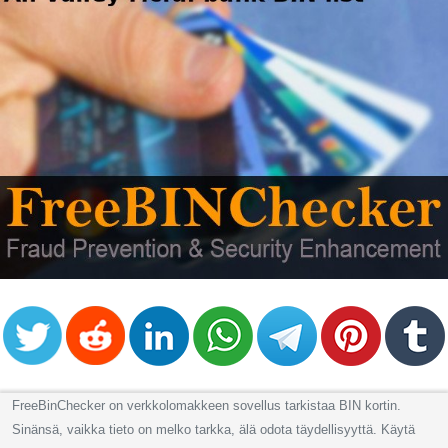
FreeBinChecker on verkkolomakkeen sovellus tarkistaa BIN kortin.
Sinänsä, vaikka tieto on melko tarkka, älä odota täydellisyyttä. Käytä