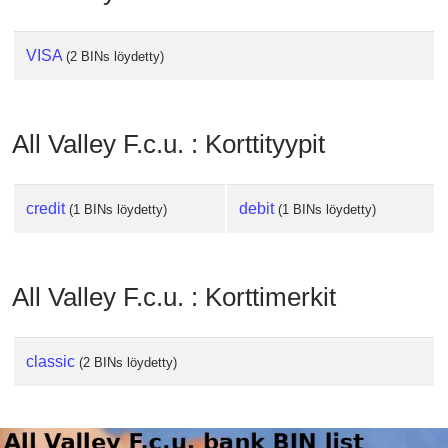
Checker
/
VISA
Validator
(2 BINs löydetty)
All Valley F.c.u. : Korttityypit
credit
debit
(1 BINs löydetty)
(1 BINs löydetty)
All Valley F.c.u. : Korttimerkit
classic
(2 BINs löydetty)