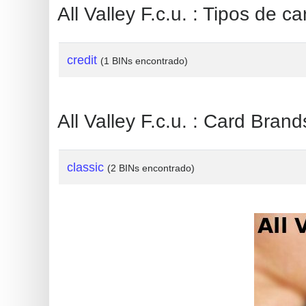
?
All Valley F.c.u. : Tipos de ca
IP
Lookup
credit
(1 BINs encontrado)
IP
BIN
Checker
All Valley F.c.u. : Card Brand
/
Validator
classic
(2 BINs encontrado)