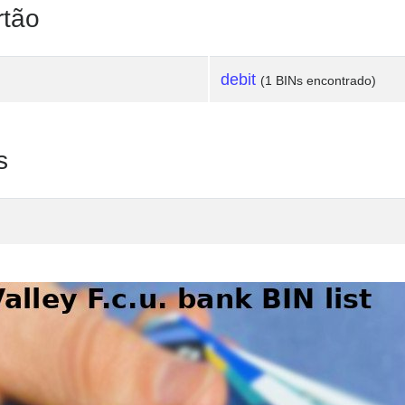
rtão
debit
(1 BINs encontrado)
s