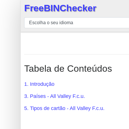
FreeBINChecker
×
BIN
Verificador
BIN
Pesquisar
BIN
Número
Tabela de Conteúdos
BIN
API
1. Introdução
BIN
3. Países - All Valley F.c.u.
Generator
BIN
5. Tipos de cartão - All Valley F.c.u.
Checker
v2