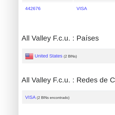
Generate
442676
VISA
Credit
Card
from
BIN
All Valley F.c.u. : Países
Credit
Card
United States
(2 BINs)
Checker
Service
All Valley F.c.u. : Redes de 
What
is
My
VISA
(2 BINs encontrado)
IP
Address