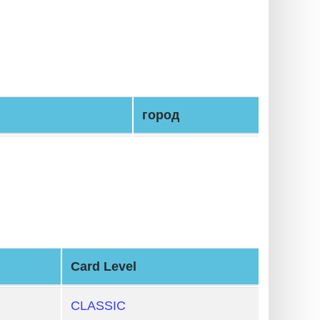
город
Card Level
CLASSIC