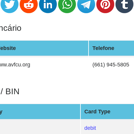
ncário
ebsite
Telefone
ww.avfcu.org
(661) 945-5805
 / BIN
y
Card Type
debit