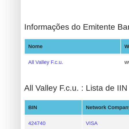
BIN
CC
Generator
Informações do Emitente Ba
from
Banks
Nome
W
Credit
Card
All Valley F.c.u.
w
Validator
Credit
All Valley F.c.u. : Lista de IIN
Card
Generator
Random
BIN
Network Compan
Credit
Card
424740
VISA
Generator