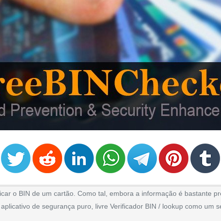
icar o BIN de um cartão. Como tal, embora a informação é bastante pre
licativo de segurança puro, livre Verificador BIN / lookup como um se