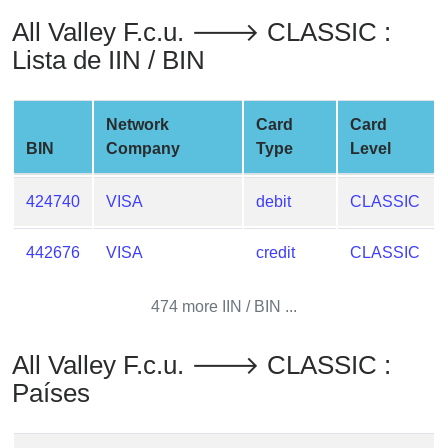
from
All Valley F.c.u. 🡒 CLASSIC :
BIN
Lista de IIN / BIN
Credit
Card
Checker
Network
Card
Card
Service
BIN
Company
Type
Level
What
424740
VISA
debit
CLASSIC
is
My
442676
VISA
credit
CLASSIC
IP
Address
474 more IIN / BIN ...
?
IP
All Valley F.c.u. 🡒 CLASSIC :
Lookup
Países
IP
BIN