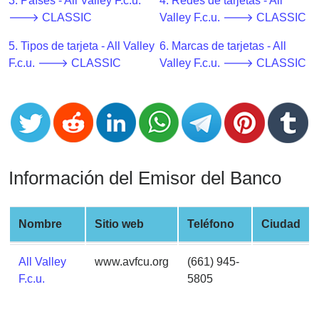
CC
3. Países - All Valley F.c.u.
4. Redes de tarjetas - All
Generator
🡒 CLASSIC
Valley F.c.u. 🡒 CLASSIC
from
5. Tipos de tarjeta - All Valley
6. Marcas de tarjetas - All
Banks
F.c.u. 🡒 CLASSIC
Valley F.c.u. 🡒 CLASSIC
Credit
Card
Validator
Credit
Card
Información del Emisor del Banco
Generator
Random
Credit
Nombre
Sitio web
Teléfono
Ciudad
Card
Generator
All Valley
www.avfcu.org
(661) 945-
F.c.u.
5805
Generate
Credit
Card