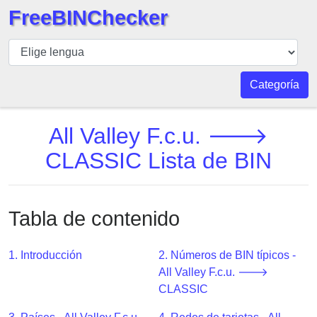
FreeBINChecker
BIN
Inspector
BIN
Categoría
Buscar
BIN
All Valley F.c.u. 🡒
Número
CLASSIC Lista de BIN
BIN
API
BIN
Tabla de contenido
Generator
BIN
1. Introducción
2. Números de BIN típicos -
Checker
All Valley F.c.u. 🡒
v2
CLASSIC
BIN