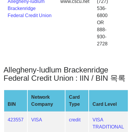
Allegheny-ludlum
www.cscu.net
(727)
Generator
Brackenridge
536-
Generate
Federal Credit Union
6800
Credit
OR
Card
888-
from
930-
BIN
2728
Credit
Card
Checker
Allegheny-ludlum Brackenridge
Service
Federal Credit Union : IIN / BIN 목록
What
is
Network
Card
My
BIN
Company
Type
Card Level
IP
Address
423557
VISA
credit
VISA
?
TRADITIONAL