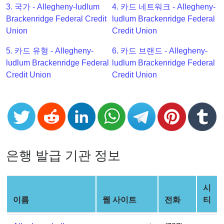
3. 국가 - Allegheny-ludlum
4. 카드 네트워크 - Allegheny-
Checker
Brackenridge Federal Credit
ludlum Brackenridge Federal
v2
Union
Credit Union
BIN
CC
5. 카드 유형 - Allegheny-
6. 카드 브랜드 - Allegheny-
Generator
ludlum Brackenridge Federal
ludlum Brackenridge Federal
from
Credit Union
Credit Union
Banks
Credit
Card
Validator
Credit
은행 발급 기관 정보
Card
Generator
시
Random
이름
웹 사이트
전화
티
Credit
Card