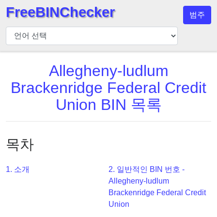
FreeBINChecker
범주
BIN
검
사
기
Allegheny-ludlum
BIN
Brackenridge Federal Credit
검
Union BIN 목록
색
BIN
번
목차
호
BIN
1. 소개
2. 일반적인 BIN 번호 -
API
Allegheny-ludlum
BIN
Brackenridge Federal Credit
Generator
Union
BIN