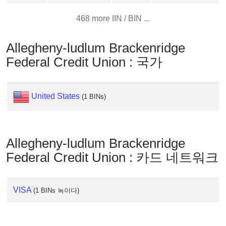
IP
Lookup
468 more IIN / BIN ...
IP
BIN
Allegheny-ludlum Brackenridge
Checker
Federal Credit Union : 국가
/
Validator
United States
(1 BINs)
Allegheny-ludlum Brackenridge
Federal Credit Union : 카드 네트워크
VISA
(1 BINs 녹이다)