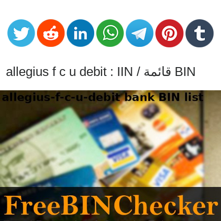
CC
Generator
from
Banks
Credit
allegius f c u debit : IIN / قائمة BIN
Card
Validator
Credit
Card
Generator
Random
Credit
Card
Generator
Generate
Credit
Card