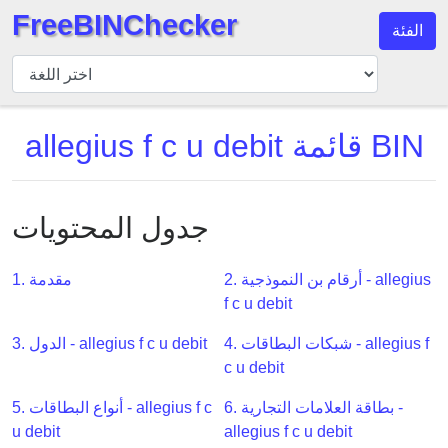
FreeBINChecker
الفئة
مدقق
BIN
بحث
allegius f c u debit قائمة BIN
BIN
عدد
BIN
جدول المحتويات
BIN
API
2. أرقام بن النموذجية - allegius
1. مقدمة
BIN
f c u debit
Generator
4. شبكات البطاقات - allegius f
3. الدول - allegius f c u debit
BIN
Checker
c u debit
v2
6. بطاقة العلامات التجارية -
5. أنواع البطاقات - allegius f c
BIN
u debit
allegius f c u debit