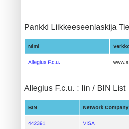
BIN
CC
Generator
Pankki Liikkeeseenlaskija Tie
from
Banks
Nimi
Verkk
Credit
Card
Allegius F.c.u.
www.al
Validator
Credit
Allegius F.c.u. : Iin / BIN List
Card
Generator
Random
BIN
Network Company
Credit
Card
442391
VISA
Generator