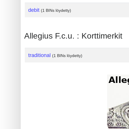
?
debit
IP
(1 BINs löydetty)
Lookup
IP
Allegius F.c.u. : Korttimerkit
BIN
Checker
/
traditional
(1 BINs löydetty)
Validator