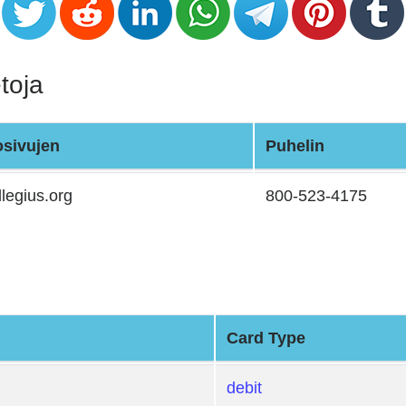
toja
osivujen
Puhelin
legius.org
800-523-4175
Card Type
debit