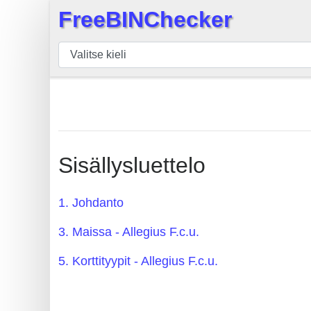
FreeBINChecker
×
BIN
Tarkistaja
BIN
haku
BIN
Määrä
Sisällysluettelo
BIN
API
1. Johdanto
BIN
3. Maissa - Allegius F.c.u.
Generator
BIN
5. Korttityypit - Allegius F.c.u.
Checker
v2