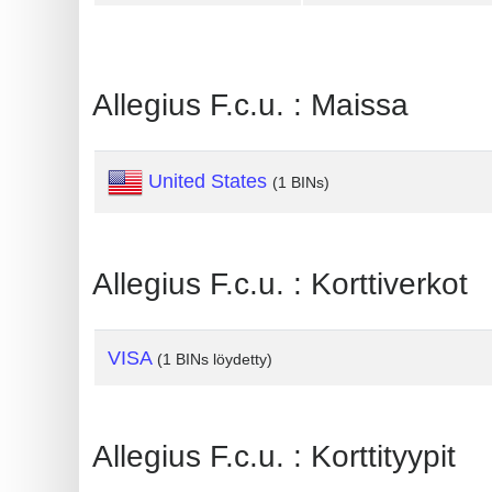
Generate
Credit
Card
Allegius F.c.u. : Maissa
from
BIN
United States
(1 BINs)
Credit
Card
Checker
Allegius F.c.u. : Korttiverkot
Service
What
VISA
(1 BINs löydetty)
is
My
IP
Allegius F.c.u. : Korttityypit
Address