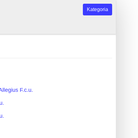
Kategoria
Allegius F.c.u.
u.
u.