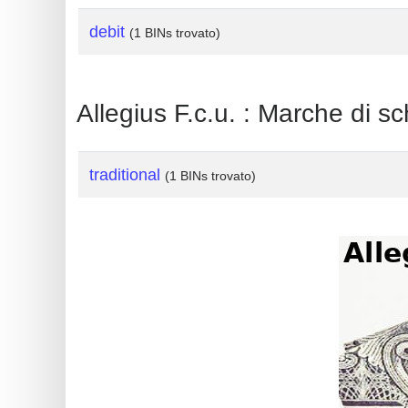
?
debit
IP
(1 BINs trovato)
Lookup
IP
Allegius F.c.u. : Marche di s
BIN
Checker
/
traditional
(1 BINs trovato)
Validator