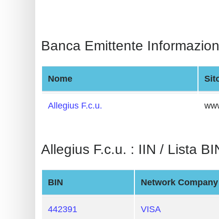
BIN
CC
Generator
Banca Emittente Informazion
from
Banks
Nome
Sit
Credit
Card
Allegius F.c.u.
www
Validator
Credit
Allegius F.c.u. : IIN / Lista BI
Card
Generator
Random
BIN
Network Company
Credit
Card
442391
VISA
Generator