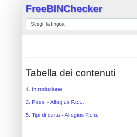
FreeBINChecker
×
BIN
checker
BIN
Ricerca
BIN
Numero
Tabella dei contenuti
BIN
API
1. Introduzione
BIN
3. Paesi - Allegius F.c.u.
Generator
BIN
5. Tipi di carta - Allegius F.c.u.
Checker
v2