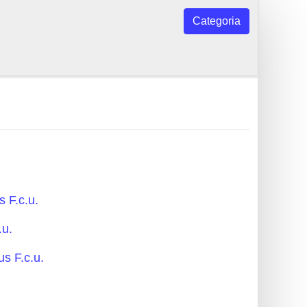
Categoria
s F.c.u.
.u.
us F.c.u.