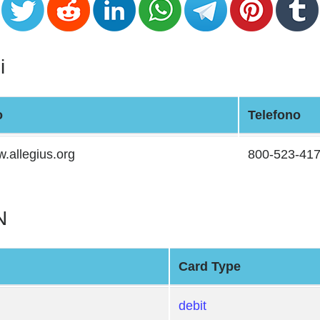
i
o
Telefono
.allegius.org
800-523-41
N
Card Type
debit