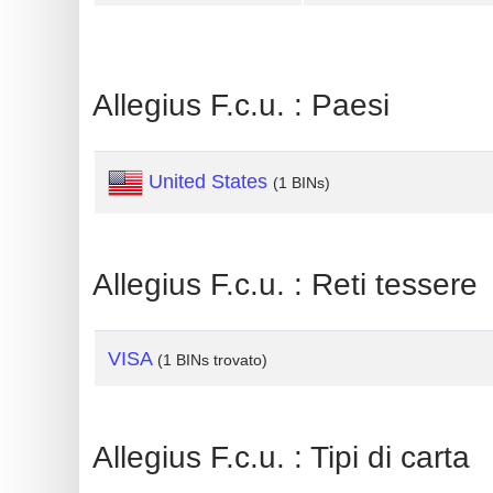
Generate
Credit
Card
Allegius F.c.u. : Paesi
from
BIN
United States
(1 BINs)
Credit
Card
Checker
Allegius F.c.u. : Reti tessere
Service
What
VISA
(1 BINs trovato)
is
My
IP
Allegius F.c.u. : Tipi di carta
Address