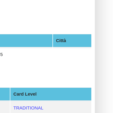
Città
75
Card Level
TRADITIONAL