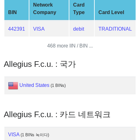
Generator
Network
Card
BIN
Company
Type
Card Level
Generate
Credit
Card
442391
VISA
debit
TRADITIONAL
from
BIN
468 more IIN / BIN ...
Credit
Card
Allegius F.c.u. : 국가
Checker
Service
United States
(1 BINs)
What
is
My
Allegius F.c.u. : 카드 네트워크
IP
Address
?
VISA
(1 BINs 녹이다)