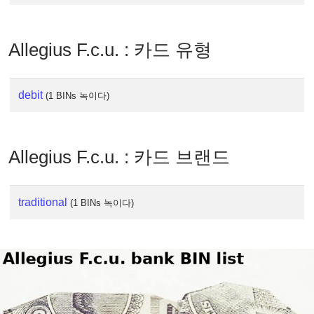
IP
Lookup
IP
Allegius F.c.u. : 카드 유형
BIN
Checker
/
debit
(1 BINs 녹이다)
Validator
Allegius F.c.u. : 카드 브랜드
traditional
(1 BINs 녹이다)