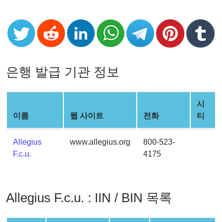
Checker
v2
BIN
CC
Generator
은행 발급 기관 정보
from
Banks
시
Credit
이름
웹 사이트
전화
티
Card
Validator
Allegius
www.allegius.org
800-523-
Credit
F.c.u.
4175
Card
Generator
Random
Allegius F.c.u. : IIN / BIN 목록
Credit
Card