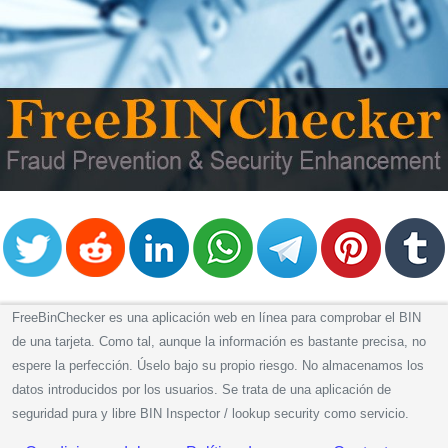
from
BIN
Credit
Card
Checker
Service
What
is
My
IP
Address
FreeBinChecker es una aplicación web en línea para comprobar el BIN
?
de una tarjeta. Como tal, aunque la información es bastante precisa, no
IP
espere la perfección. Úselo bajo su propio riesgo. No almacenamos los
Lookup
datos introducidos por los usuarios. Se trata de una aplicación de
IP
seguridad pura y libre BIN Inspector / lookup security como servicio.
BIN