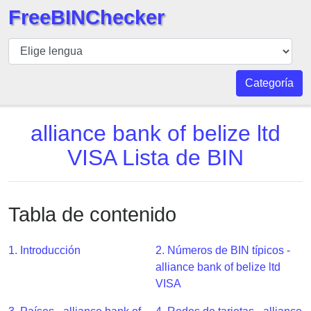
FreeBINChecker
BIN
Inspector
BIN
Categoría
Buscar
BIN
alliance bank of belize ltd
Número
VISA Lista de BIN
BIN
API
BIN
Tabla de contenido
Generator
BIN
1. Introducción
2. Números de BIN típicos -
Checker
alliance bank of belize ltd
v2
VISA
BIN