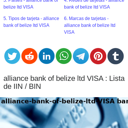
CC
3. Países - alliance bank of
4. Redes de tarjetas - alliance
Generator
belize ltd VISA
bank of belize ltd VISA
from
5. Tipos de tarjeta - alliance
6. Marcas de tarjetas -
Banks
bank of belize ltd VISA
alliance bank of belize ltd
VISA
Credit
Card
Validator
Credit
Card
Generator
alliance bank of belize ltd VISA : Lista
Random
de IIN / BIN
Credit
Card
Generator
Generate
Credit
Card