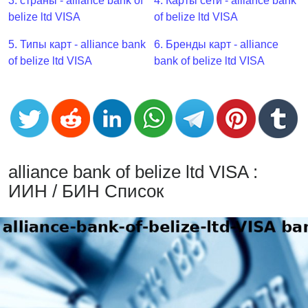
CC
3. страны - alliance bank of
4. Карты сети - alliance bank
Generator
belize ltd VISA
of belize ltd VISA
from
5. Типы карт - alliance bank
6. Бренды карт - alliance
Banks
of belize ltd VISA
bank of belize ltd VISA
Credit
Card
Validator
Credit
Card
alliance bank of belize ltd VISA :
Generator
ИИН / БИН Список
Random
Credit
Card
Generator
Generate
Credit
Card