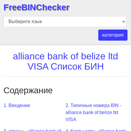
FreeBINChecker
БИН
шашка
БИН
категория
Поиск
БИН
alliance bank of belize ltd
номер
VISA Список БИН
БИН
API
BIN
Содержание
Generator
BIN
1. Введение
2. Типичные номера BIN -
Checker
alliance bank of belize ltd
v2
VISA
BIN