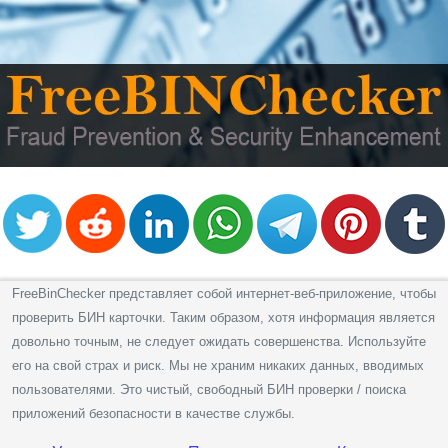
from
BIN
Credit
Card
Checker
Service
What
is
My
IP
FreeBinChecker представляет собой интернет-веб-приложение, чтобы
Address
проверить БИН карточки. Таким образом, хотя информация является
?
довольно точным, не следует ожидать совершенства. Используйте
IP
его на свой страх и риск. Мы не храним никаких данных, вводимых
Lookup
пользователями. Это чистый, свободный БИН проверки / поиска
IP
приложений безопасности в качестве службы.
BIN