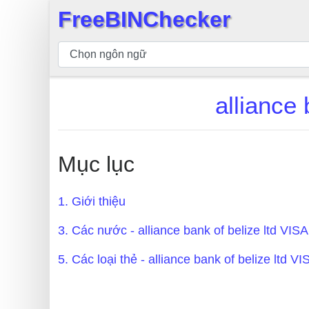
FreeBINChecker
×
Kiểm
tra
BIN
alliance
Tìm
kiếm
BIN
Mục lục
Số
BIN
1. Giới thiệu
BIN
API
3. Các nước - alliance bank of belize ltd VISA
BIN
5. Các loại thẻ - alliance bank of belize ltd VI
Generator
BIN