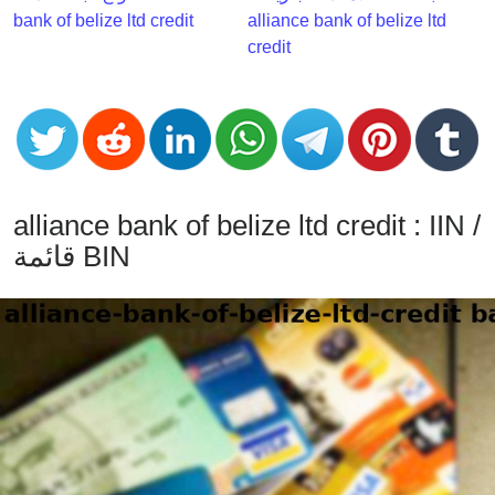
CC
bank of belize ltd credit
alliance bank of belize ltd
Generator
credit
from
Banks
Credit
Card
Validator
alliance bank of belize ltd credit : IIN /
Credit
قائمة BIN
Card
Generator
Random
Credit
Card
Generator
Generate
Credit
Card