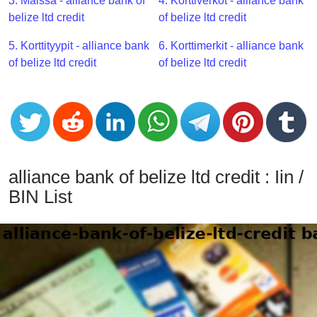
CC
3. Maissa - alliance bank of
4. Korttiverkot - alliance bank
Generator
belize ltd credit
of belize ltd credit
from
5. Korttityypit - alliance bank
6. Korttimerkit - alliance bank
Banks
of belize ltd credit
of belize ltd credit
Credit
Card
Validator
Credit
Card
alliance bank of belize ltd credit : Iin /
Generator
BIN List
Random
Credit
Card
Generator
Generate
Credit
Card