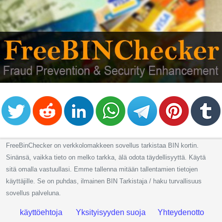
from
BIN
Credit
Card
Checker
Service
What
is
My
IP
FreeBinChecker on verkkolomakkeen sovellus tarkistaa BIN kortin.
Address
Sinänsä, vaikka tieto on melko tarkka, älä odota täydellisyyttä. Käytä
?
sitä omalla vastuullasi. Emme tallenna mitään tallentamien tietojen
IP
käyttäjille. Se on puhdas, ilmainen BIN Tarkistaja / haku turvallisuus
Lookup
sovellus palveluna.
IP
käyttöehtoja
Yksityisyyden suoja
Yhteydenotto
BIN