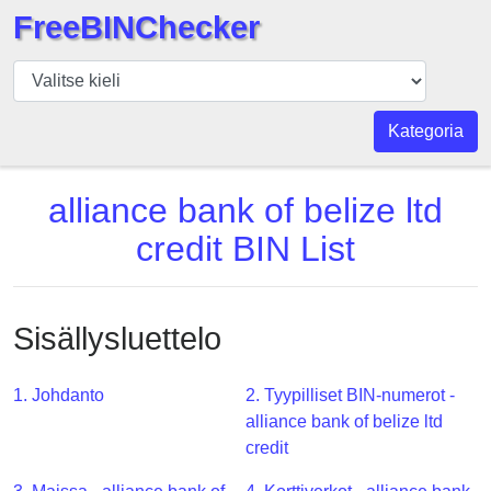
FreeBINChecker
BIN
Tarkistaja
BIN
Kategoria
haku
BIN
alliance bank of belize ltd
Määrä
credit BIN List
BIN
API
BIN
Sisällysluettelo
Generator
BIN
1. Johdanto
2. Tyypilliset BIN-numerot -
Checker
alliance bank of belize ltd
v2
credit
BIN